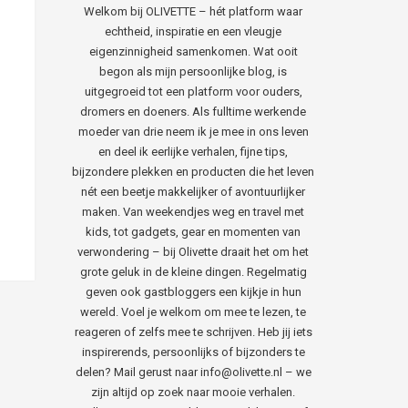
Welkom bij OLIVETTE – hét platform waar
echtheid, inspiratie en een vleugje
eigenzinnigheid samenkomen. Wat ooit
begon als mijn persoonlijke blog, is
uitgegroeid tot een platform voor ouders,
dromers en doeners. Als fulltime werkende
moeder van drie neem ik je mee in ons leven
en deel ik eerlijke verhalen, fijne tips,
bijzondere plekken en producten die het leven
nét een beetje makkelijker of avontuurlijker
maken. Van weekendjes weg en travel met
kids, tot gadgets, gear en momenten van
verwondering – bij Olivette draait het om het
grote geluk in de kleine dingen. Regelmatig
geven ook gastbloggers een kijkje in hun
wereld. Voel je welkom om mee te lezen, te
reageren of zelfs mee te schrijven. Heb jij iets
inspirerends, persoonlijks of bijzonders te
delen? Mail gerust naar info@olivette.nl – we
zijn altijd op zoek naar mooie verhalen.