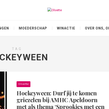
NGEN
MOEDERSCHAP
WINACTIE
OVER ONS, O
TAG
CKEYWEEN
Olivette
Hockeyween: Durf jij te komen
griezelen bij AMHC Apeldoorn
met als thema ‘Sprookjes met een