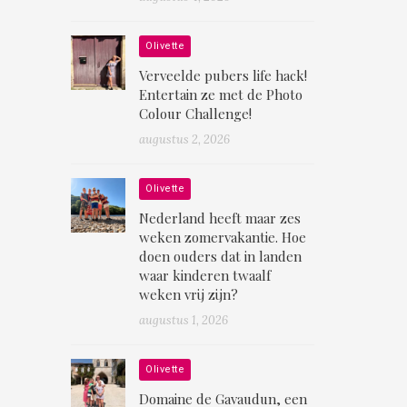
Olivette
Verveelde pubers life hack!
Entertain ze met de Photo
Colour Challenge!
augustus 2, 2026
Olivette
Nederland heeft maar zes
weken zomervakantie. Hoe
doen ouders dat in landen
waar kinderen twaalf
weken vrij zijn?
augustus 1, 2026
Olivette
Domaine de Gavaudun, een