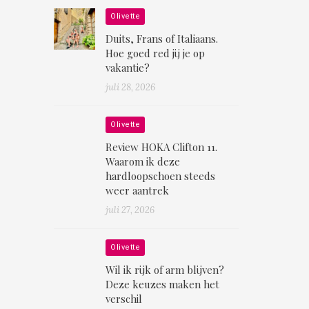
Olivette
Duits, Frans of Italiaans.
Hoe goed red jij je op
vakantie?
juli 28, 2026
Olivette
Review HOKA Clifton 11.
Waarom ik deze
hardloopschoen steeds
weer aantrek
juli 27, 2026
Olivette
Wil ik rijk of arm blijven?
Deze keuzes maken het
verschil