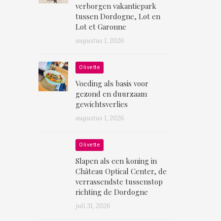
verborgen vakantiepark
tussen Dordogne, Lot en
Lot et Garonne
augustus 1, 2026
Olivette
Voeding als basis voor
gezond en duurzaam
gewichtsverlies
augustus 1, 2026
Olivette
Slapen als een koning in
Château Optical Center, de
verrassendste tussenstop
richting de Dordogne
juli 31, 2026