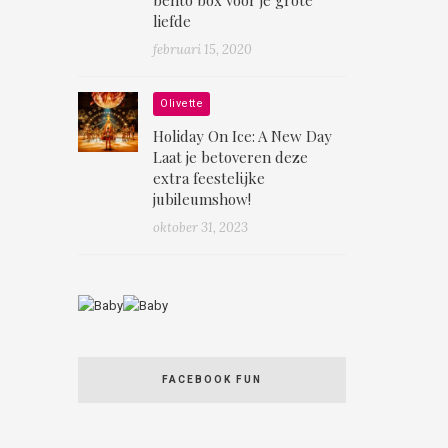
liefde
februari 15, 2020
Olivette
Holiday On Ice: A New Day
Laat je betoveren deze
extra feestelijke
jubileumshow!
oktober 31, 2023
FACEBOOK FUN