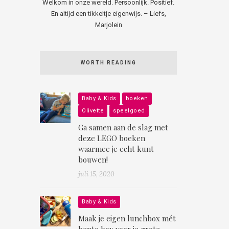
Welkom in onze wereld. Persoonlijk. Positief.
En altijd een tikkeltje eigenwijs. – Liefs,
Marjolein
WORTH READING
Baby & Kids
boeken
Olivette
speelgoed
Ga samen aan de slag met
deze LEGO boeken
waarmee je echt kunt
bouwen!
juli 15, 2020
Baby & Kids
Maak je eigen lunchbox mét
bento box voor je grote