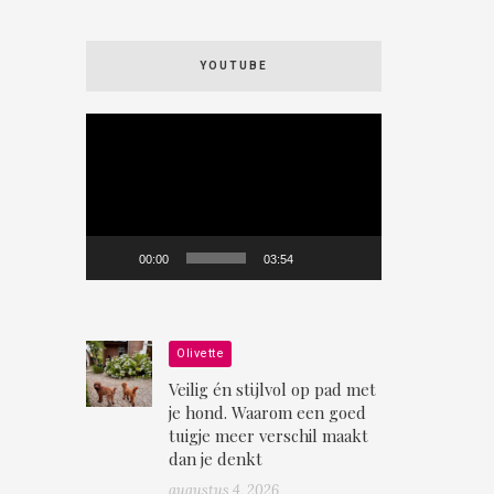
YOUTUBE
Videospeler
00:00
03:54
Olivette
Veilig én stijlvol op pad met
je hond. Waarom een goed
tuigje meer verschil maakt
dan je denkt
augustus 4, 2026