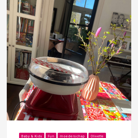
Baby & Kids
Fun
moederschap
Olivette