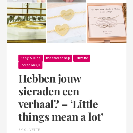
Baby & Kids
moederschap
Olivette
Persoonlijk
Hebben jouw
sieraden een
verhaal? – ‘Little
things mean a lot’
BY OLIVETTE