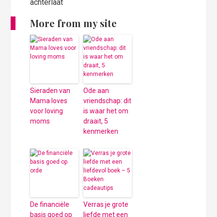
achterlaat
More from my site
Sieraden van
Ode aan
Mama loves
vriendschap: dit
voor loving
is waar het om
moms
draait, 5
kenmerken
De financiële
Verras je grote
basis goed op
liefde met een