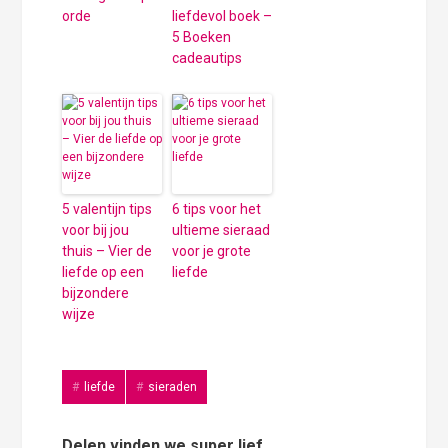
orde
liefdevol boek –
5 Boeken
cadeautips
5 valentijn tips
6 tips voor het
voor bij jou
ultieme sieraad
thuis – Vier de
voor je grote
liefde op een
liefde
bijzondere
wijze
liefde
sieraden
Delen vinden we super lief