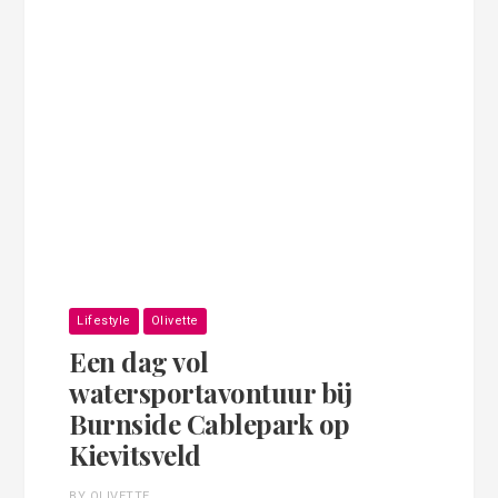
Lifestyle
Olivette
Een dag vol
watersportavontuur bij
Burnside Cablepark op
Kievitsveld
BY OLIVETTE