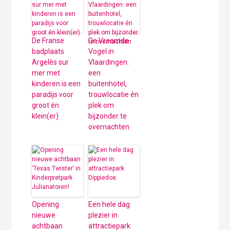
De Franse
De Vreemde
badplaats
Vogel in
Argelès sur
Vlaardingen:
mer met
een
kinderen is een
buitenhotel,
paradijs voor
trouwlocatie én
groot én
plek om
klein(er)
bijzonder te
overnachten
Opening
Een hele dag
nieuwe
plezier in
achtbaan
attractiepark