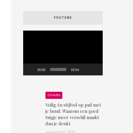
YOUTUBE
Videospeler
00:00
03:54
Olivette
Veilig én stijlvol op pad met
je hond. Waarom een goed
tuigje meer verschil maakt
dan je denkt
augustus 4, 2026