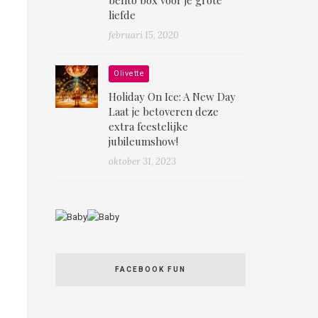
liefde
februari 15, 2020
Olivette
Holiday On Ice: A New Day
Laat je betoveren deze
extra feestelijke
jubileumshow!
oktober 31, 2023
FACEBOOK FUN