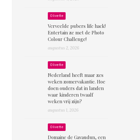
Olivette
Verveelde pubers life hack!
Entertain ze met de Photo
Colour Challenge!
augustus 2, 2026
Olivette
Nederland heeft maar zes
weken zomervakantie. Hoe
doen ouders dat in landen
waar kinderen twaalf
weken vrij zijn?
augustus 1, 2026
Olivette
Domaine de Gavaudun, een