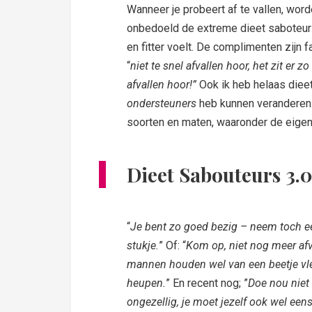
Wanneer je probeert af te vallen, wor
onbedoeld de extreme dieet saboteurs. 
en fitter voelt. De complimenten zijn 
“
niet te snel afvallen hoor, het zit er z
afvallen hoor!”
Ook ik heb helaas dieet
ondersteuners
heb kunnen veranderen. E
soorten en maten, waaronder de eigen
Dieet Sabouteurs 3.
“
Je bent zo goed bezig – neem toch e
stukje.
” Of: “
Kom op, niet nog meer afv
mannen houden wel van een beetje vl
heupen.
” En recent nog; ”
Doe nou niet
ongezellig, je moet jezelf ook wel een