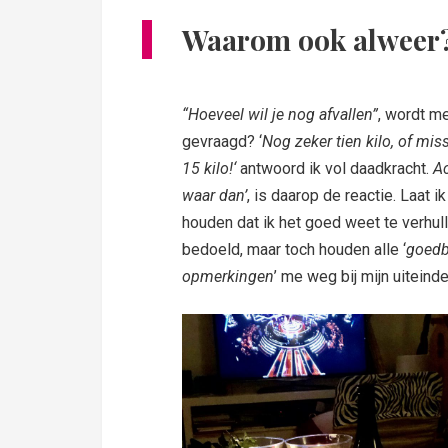
Waarom ook alweer
“Hoeveel wil je nog afvallen”
, wordt m
gevraagd? ‘
Nog zeker tien kilo, of mis
15 kilo!‘
antwoord ik vol daadkracht.
Ac
waar dan’
, is daarop de reactie. Laat i
houden dat ik het goed weet te verhul
bedoeld, maar toch houden alle ‘
goedb
opmerkingen
’ me weg bij mijn uiteinde