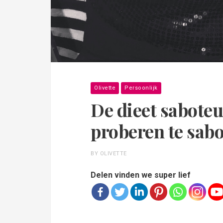
Olivette
Persoonlijk
De dieet saboteu
proberen te sab
BY OLIVETTE
Delen vinden we super lief