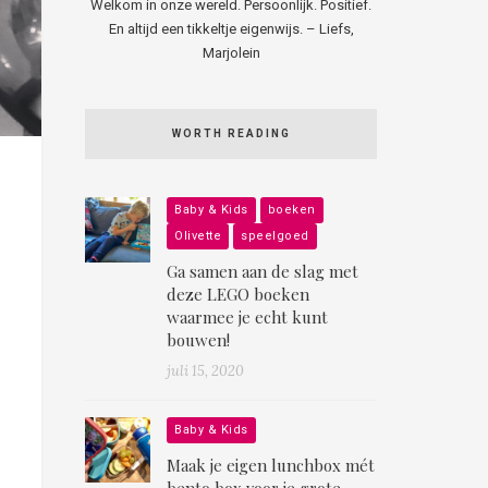
Welkom in onze wereld. Persoonlijk. Positief.
En altijd een tikkeltje eigenwijs. – Liefs,
Marjolein
WORTH READING
Baby & Kids
boeken
Olivette
speelgoed
Ga samen aan de slag met
deze LEGO boeken
waarmee je echt kunt
bouwen!
juli 15, 2020
Baby & Kids
Maak je eigen lunchbox mét
bento box voor je grote