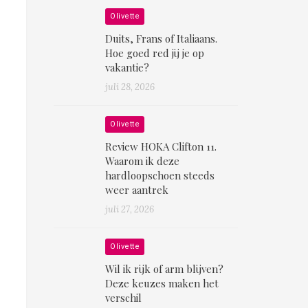
Olivette
Duits, Frans of Italiaans.
Hoe goed red jij je op
vakantie?
juli 28, 2026
Olivette
Review HOKA Clifton 11.
Waarom ik deze
hardloopschoen steeds
weer aantrek
juli 27, 2026
Olivette
Wil ik rijk of arm blijven?
Deze keuzes maken het
verschil