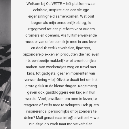
Welkom bij OLIVETTE – hét platform waar
echtheid, inspiratie en een vleugje
eigenzinnigheid samenkomen. Wat ooit
begon als mijn persoonlijke blog, is
uitgegroeid tot een platform voor ouders,
dromers en doeners. Als fulltime werkende
moeder van drie neem ik je mee in ons leven
en deel ik eerlijke verhalen, fijne tips,
bijzondere plekken en producten die het leven
nét een beetje makkelijker of avontuurlijker
maken. Van weekendjes weg en travel met
kids, tot gadgets, gear en momenten van
verwondering – bij Olivette draait het om het
grote geluk in de kleine dingen. Regelmatig
geven ook gastbloggers een kijkje in hun
wereld. Voel je welkom om mee te lezen, te
reageren of zelfs mee te schrijven. Heb jij iets
inspirerends, persoonlijks of bijzonders te
delen? Mail gerust naar info@olivette.nl – we
zijn altijd op zoek naar mooie verhalen.