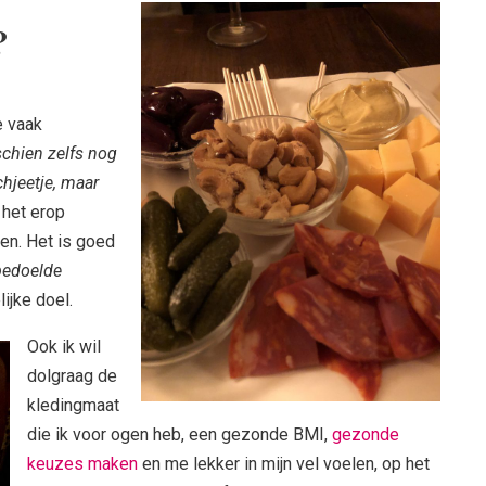
?
e vaak
schien zelfs nog
hjeetje, maar
k het erop
len. Het is goed
edoelde
lijke doel.
Ook ik wil
dolgraag de
kledingmaat
die ik voor ogen heb, een gezonde BMI,
gezonde
keuzes maken
en me lekker in mijn vel voelen, op het