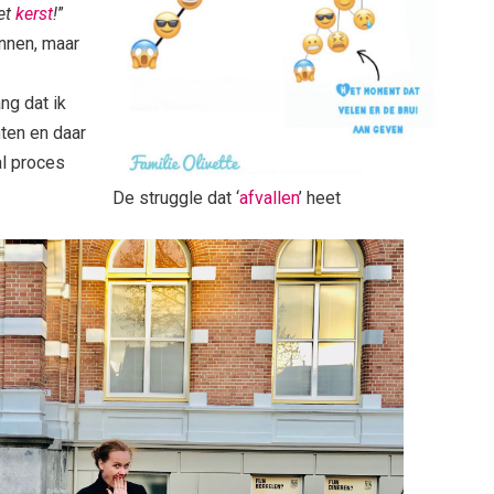
et
kerst
!
”
nnen, maar
ng dat ik
hten en daar
al proces
De struggle dat ‘
afvallen
’ heet