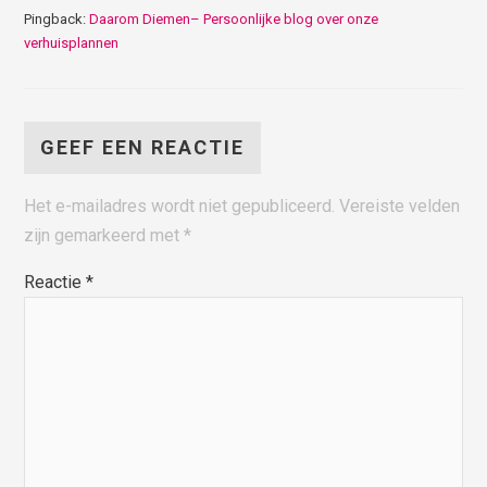
Pingback:
Daarom Diemen– Persoonlijke blog over onze
verhuisplannen
GEEF EEN REACTIE
Het e-mailadres wordt niet gepubliceerd.
Vereiste velden
zijn gemarkeerd met
*
Reactie
*