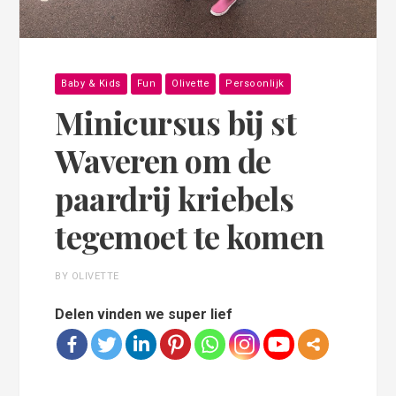
Baby & Kids
Fun
Olivette
Persoonlijk
Minicursus bij st
Waveren om de
paardrij kriebels
tegemoet te komen
BY OLIVETTE
Delen vinden we super lief