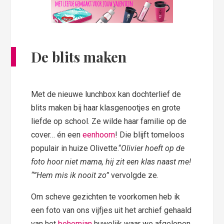
De blits maken
Met de nieuwe lunchbox kan dochterlief de
blits maken bij haar klasgenootjes en grote
liefde op school. Ze wilde haar familie op de
cover… én een
eenhoorn
! Die blijft tomeloos
populair in huize Olivette.“
Olivier hoeft op de
foto hoor niet mama, hij zit een klas naast me!
“”Hem mis ik nooit zo”
vervolgde ze.
Om scheve gezichten te voorkomen heb ik
een foto van ons vijfjes uit het archief gehaald
van het
bohemian
huwelijk waar we afgelopen