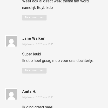
Weet ook al direct welk thema het word,
namelijk Beyblade
Beantwoorden
Jane Walker
16 februari 2020 om 13:15
Super leuk!
Ik doe heel graag mee voor ons dochtertje.
Beantwoorden
Anita H.
16 februari 2020 om 13:16
Ik ding graag mee!