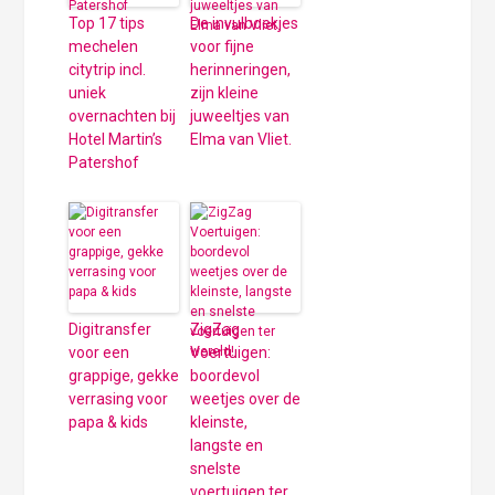
Top 17 tips
De invulboekjes
mechelen
voor fijne
citytrip incl.
herinneringen,
uniek
zijn kleine
overnachten bij
juweeltjes van
Hotel Martin’s
Elma van Vliet.
Patershof
Digitransfer
ZigZag
voor een
Voertuigen:
grappige, gekke
boordevol
verrasing voor
weetjes over de
papa & kids
kleinste,
langste en
snelste
voertuigen ter