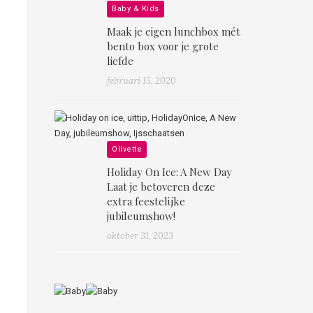
Baby & Kids
Maak je eigen lunchbox mét
bento box voor je grote
liefde
februari 15, 2020
Olivette
Holiday On Ice: A New Day
Laat je betoveren deze
extra feestelijke
jubileumshow!
oktober 31, 2023