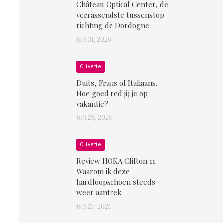
Château Optical Center, de
verrassendste tussenstop
richting de Dordogne
juli 31, 2026
Olivette
Duits, Frans of Italiaans.
Hoe goed red jij je op
vakantie?
juli 28, 2026
Olivette
Review HOKA Clifton 11.
Waarom ik deze
hardloopschoen steeds
weer aantrek
juli 27, 2026