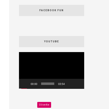
FACEBOOK FUN
YOUTUBE
Videospeler
00:00
03:54
Olivette