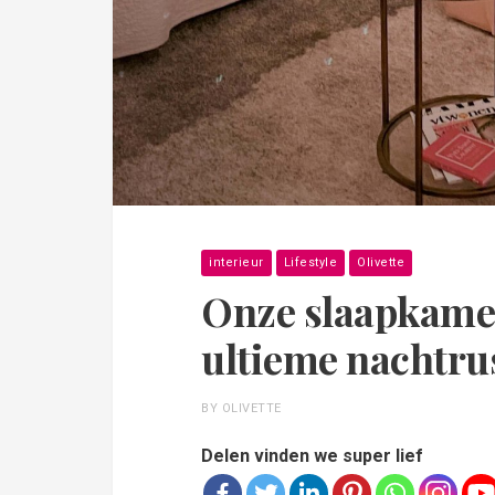
interieur
Lifestyle
Olivette
Onze slaapkamer
ultieme nachtrus
BY OLIVETTE
Delen vinden we super lief