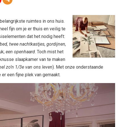
elangrijkste ruimtes in ons huis.
el fijn om je er thuis en veilig te
iselementen dat het nodig heeft:
bed, twee nachtkastjes, gordijnen,
uk;
een openhaard
. Toch mist het
n knusse slaapkamer van te maken
nel zo’n 1/3e van ons leven
). Met onze onderstaande
er een fijne plek van gemaakt.