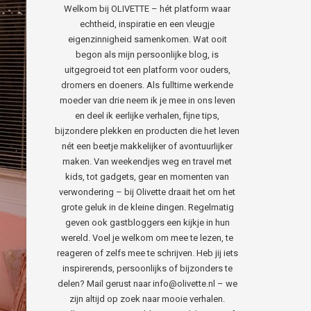
Welkom bij OLIVETTE – hét platform waar
echtheid, inspiratie en een vleugje
eigenzinnigheid samenkomen. Wat ooit
begon als mijn persoonlijke blog, is
uitgegroeid tot een platform voor ouders,
dromers en doeners. Als fulltime werkende
moeder van drie neem ik je mee in ons leven
en deel ik eerlijke verhalen, fijne tips,
bijzondere plekken en producten die het leven
nét een beetje makkelijker of avontuurlijker
maken. Van weekendjes weg en travel met
kids, tot gadgets, gear en momenten van
verwondering – bij Olivette draait het om het
grote geluk in de kleine dingen. Regelmatig
geven ook gastbloggers een kijkje in hun
wereld. Voel je welkom om mee te lezen, te
reageren of zelfs mee te schrijven. Heb jij iets
inspirerends, persoonlijks of bijzonders te
delen? Mail gerust naar info@olivette.nl – we
zijn altijd op zoek naar mooie verhalen.