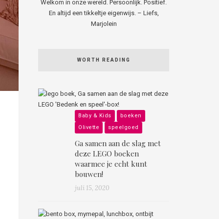
Welkom in onze wereld. Persoonlijk. Positief.
En altijd een tikkeltje eigenwijs. – Liefs,
Marjolein
WORTH READING
Baby & Kids
boeken
Olivette
speelgoed
Ga samen aan de slag met
deze LEGO boeken
waarmee je echt kunt
bouwen!
juli 15, 2020