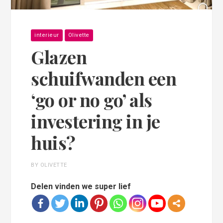
interieur
Olivette
Glazen
schuifwanden een
‘go or no go’ als
investering in je
huis?
BY OLIVETTE
Delen vinden we super lief