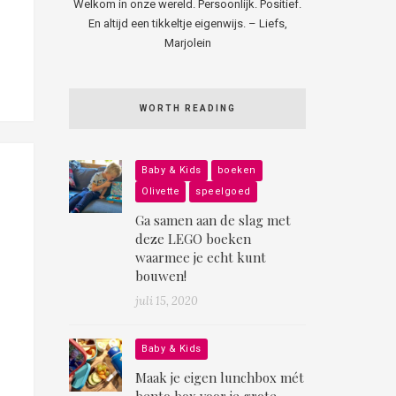
Welkom in onze wereld. Persoonlijk. Positief.
En altijd een tikkeltje eigenwijs. – Liefs,
Marjolein
WORTH READING
Baby & Kids
boeken
Olivette
speelgoed
Ga samen aan de slag met
deze LEGO boeken
waarmee je echt kunt
bouwen!
juli 15, 2020
Baby & Kids
Maak je eigen lunchbox mét
bento box voor je grote