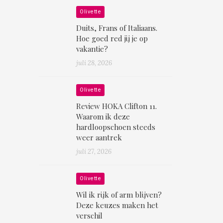
Olivette
Duits, Frans of Italiaans.
Hoe goed red jij je op
vakantie?
juli 28, 2026
Olivette
Review HOKA Clifton 11.
Waarom ik deze
hardloopschoen steeds
weer aantrek
juli 27, 2026
Olivette
Wil ik rijk of arm blijven?
Deze keuzes maken het
verschil