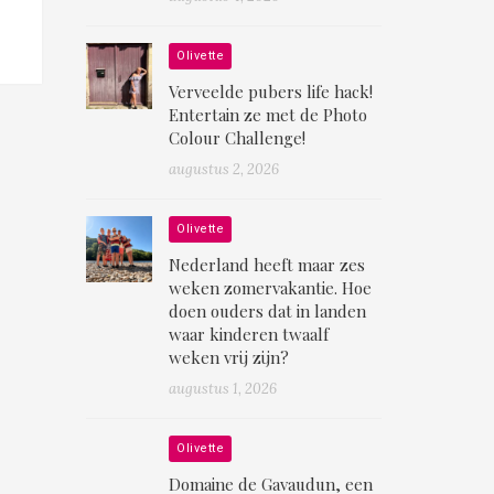
Olivette
Verveelde pubers life hack!
Entertain ze met de Photo
Colour Challenge!
augustus 2, 2026
Olivette
Nederland heeft maar zes
weken zomervakantie. Hoe
doen ouders dat in landen
waar kinderen twaalf
weken vrij zijn?
augustus 1, 2026
Olivette
Domaine de Gavaudun, een