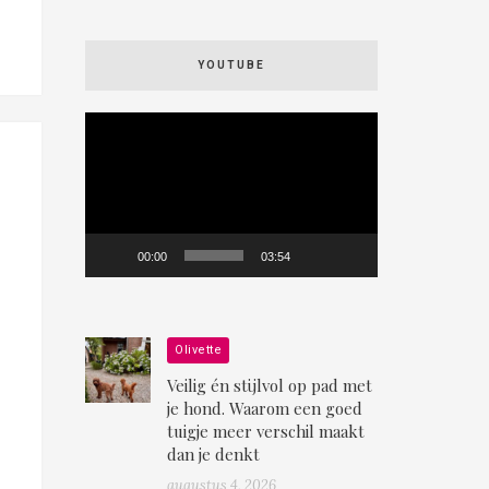
YOUTUBE
Videospeler
00:00
03:54
Olivette
Veilig én stijlvol op pad met
je hond. Waarom een goed
tuigje meer verschil maakt
dan je denkt
augustus 4, 2026