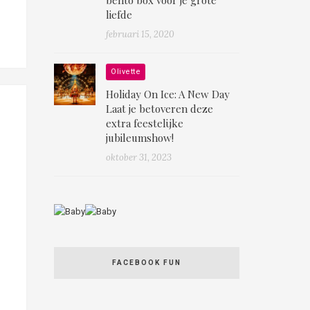
liefde
februari 15, 2020
Olivette
Holiday On Ice: A New Day
Laat je betoveren deze
extra feestelijke
jubileumshow!
oktober 31, 2023
FACEBOOK FUN