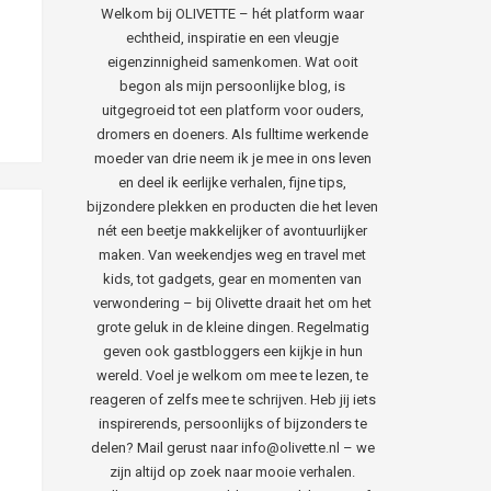
Welkom bij OLIVETTE – hét platform waar
echtheid, inspiratie en een vleugje
eigenzinnigheid samenkomen. Wat ooit
begon als mijn persoonlijke blog, is
uitgegroeid tot een platform voor ouders,
dromers en doeners. Als fulltime werkende
moeder van drie neem ik je mee in ons leven
en deel ik eerlijke verhalen, fijne tips,
bijzondere plekken en producten die het leven
nét een beetje makkelijker of avontuurlijker
maken. Van weekendjes weg en travel met
kids, tot gadgets, gear en momenten van
verwondering – bij Olivette draait het om het
grote geluk in de kleine dingen. Regelmatig
geven ook gastbloggers een kijkje in hun
wereld. Voel je welkom om mee te lezen, te
reageren of zelfs mee te schrijven. Heb jij iets
inspirerends, persoonlijks of bijzonders te
delen? Mail gerust naar info@olivette.nl – we
zijn altijd op zoek naar mooie verhalen.