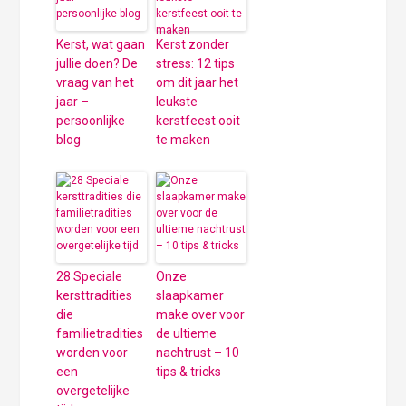
Kerst, wat gaan
Kerst zonder
jullie doen? De
stress: 12 tips
vraag van het
om dit jaar het
jaar –
leukste
persoonlijke
kerstfeest ooit
blog
te maken
28 Speciale
Onze
kersttradities
slaapkamer
die
make over voor
familietradities
de ultieme
worden voor
nachtrust – 10
een
tips & tricks
overgetelijke