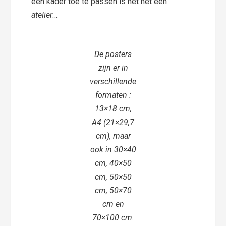
een kader toe te passen is het net een
atelier
…
De posters
zijn er in
verschillende
formaten :
13×18 cm,
A4 (21×29,7
cm), maar
ook in 30×40
cm, 40×50
cm, 50×50
cm, 50×70
cm en
70×100 cm.