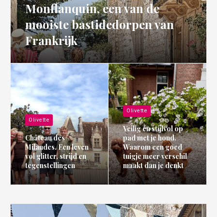
Monflanquin, een van de
mooiste bastidedorpen van
Frankrijk
Olivette
Olivette
Veilig én stijlvol op
Château des
pad met je hond.
Milandes. Een leven
Waarom een goed
vol glitter, strijd en
tuigje meer verschil
tegenstellingen
maakt dan je denkt