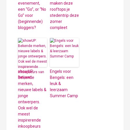
evenement,
maken deze
een “Go”, or “No
rooftops je
Go” voor
stedentrip deze
(beginnende)
zomer
bloggers?
compleet
showUP:
Engels voor
Bekende
Bengels: een
merken,
leuk &
nieuwe labels &
leerzaam
jonge
Summer Camp
ontwerpers.
Ook wel de
meest
inspirerende
inkoopbeurs