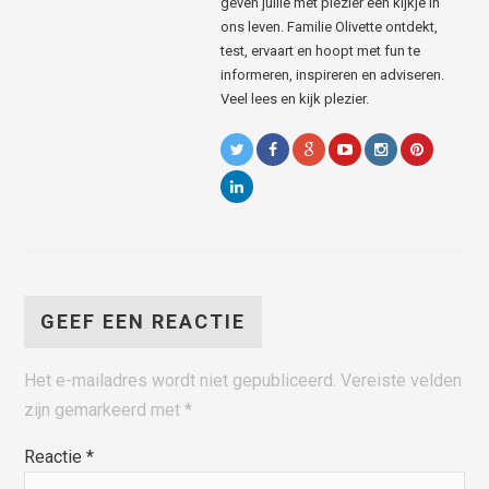
geven jullie met plezier een kijkje in
ons leven. Familie Olivette ontdekt,
test, ervaart en hoopt met fun te
informeren, inspireren en adviseren.
Veel lees en kijk plezier.
GEEF EEN REACTIE
Het e-mailadres wordt niet gepubliceerd.
Vereiste velden
zijn gemarkeerd met
*
Reactie
*