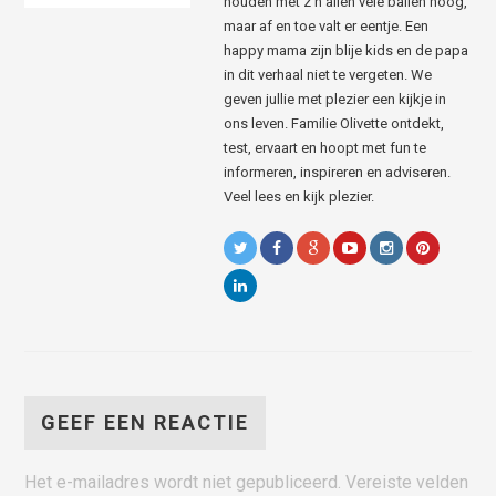
houden met z’n allen vele ballen hoog,
maar af en toe valt er eentje. Een
happy mama zijn blije kids en de papa
in dit verhaal niet te vergeten. We
geven jullie met plezier een kijkje in
ons leven. Familie Olivette ontdekt,
test, ervaart en hoopt met fun te
informeren, inspireren en adviseren.
Veel lees en kijk plezier.
GEEF EEN REACTIE
Het e-mailadres wordt niet gepubliceerd.
Vereiste velden