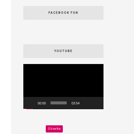
FACEBOOK FUN
YOUTUBE
Videospeler
00:00
03:54
Olivette