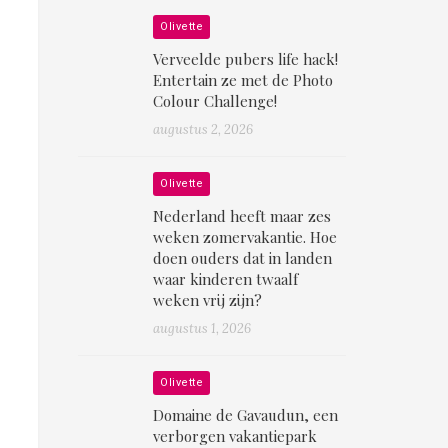
Olivette
Verveelde pubers life hack!
Entertain ze met de Photo
Colour Challenge!
augustus 2, 2026
Olivette
Nederland heeft maar zes
weken zomervakantie. Hoe
doen ouders dat in landen
waar kinderen twaalf
weken vrij zijn?
augustus 1, 2026
Olivette
Domaine de Gavaudun, een
verborgen vakantiepark