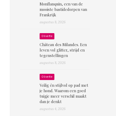
Monflanquin, een van de
mooiste bastidedorpen van
Frankrijk
augustus 8, 2026
Olivette
Château des Milandes. Een
leven vol glitter, strijd en
tegenstellingen
augustus 8, 2026
Olivette
Veilig én stijlvol op pad met
je hond. Waarom een goed
tuigje meer verschil maakt
dan je denkt
augustus 4, 2026