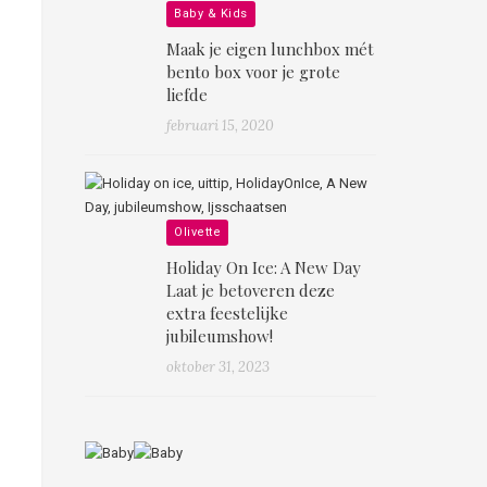
Baby & Kids
Maak je eigen lunchbox mét
bento box voor je grote
liefde
februari 15, 2020
Olivette
Holiday On Ice: A New Day
Laat je betoveren deze
extra feestelijke
jubileumshow!
oktober 31, 2023