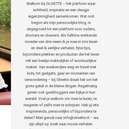
Welkom bij OLIVETTE – hét platform waar
echtheid, inspiratie en een vleugje
eigenzinnigheid samenkomen. Wat ooit
begon als mijn persoonlijke blog, is
uitgegroeid tot een platform voor ouders,
dromers en doeners. Als fulltime werkende
moeder van drie neem ik je mee in ons leven
en deel ik eerlijke verhalen, fijne tips,
bijzondere plekken en producten die het leven
nét een beetje makkelijker of avontuurlijker
maken. Van weekendjes weg en travel met
kids, tot gadgets, gear en momenten van
verwondering – bij Olivette draait het om het
grote geluk in de kleine dingen. Regelmatig
geven ook gastbloggers een kijkje in hun
wereld. Voel je welkom om mee te lezen, te
reageren of zelfs mee te schrijven. Heb jij iets
inspirerends, persoonlijks of bijzonders te
delen? Mail gerust naar info@olivette.nl – we
zijn altijd op zoek naar mooie verhalen.