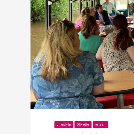
Lifestyle
Olivette
reizen