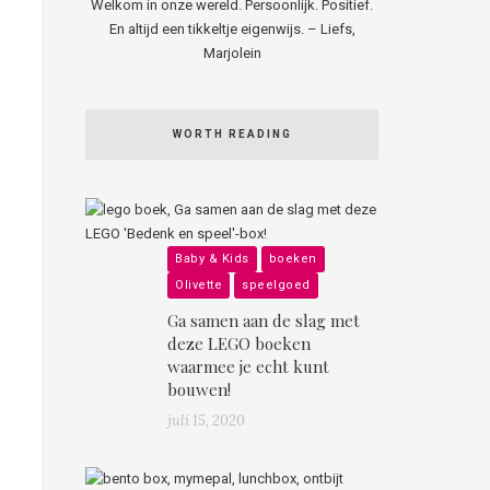
Welkom in onze wereld. Persoonlijk. Positief.
En altijd een tikkeltje eigenwijs. – Liefs,
Marjolein
WORTH READING
Baby & Kids
boeken
Olivette
speelgoed
Ga samen aan de slag met
deze LEGO boeken
waarmee je echt kunt
bouwen!
juli 15, 2020