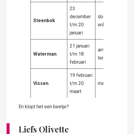
23
december
doorzettingsver
Steenbok
t/m 20
wilskracht
januari
21 januari
amicaal en
Waterman
t/m 18
temperamentvol
februari
19 februari
Vissen
t/m 20
meelevend en ge
maart
En klopt het een beetje?
Liefs Olivette