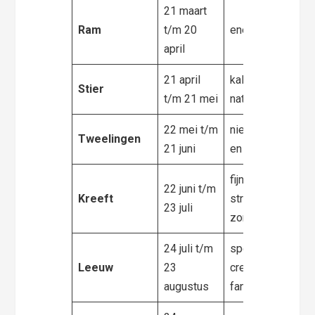
21 maart
Ram
t/m 20
energiek, wildebr
april
21 april
kalm, praktisch e
Stier
t/m 21 mei
natuurliefhebber
22 mei t/m
nieuwsgierig, lee
Tweelingen
21 juni
en vrolijk
fijngevoelig
22 juni t/m
Kreeft
stressgevoelig,
23 juli
zorgzaam
24 juli t/m
speels, temperam
Leeuw
23
creatief met een 
augustus
fantasie