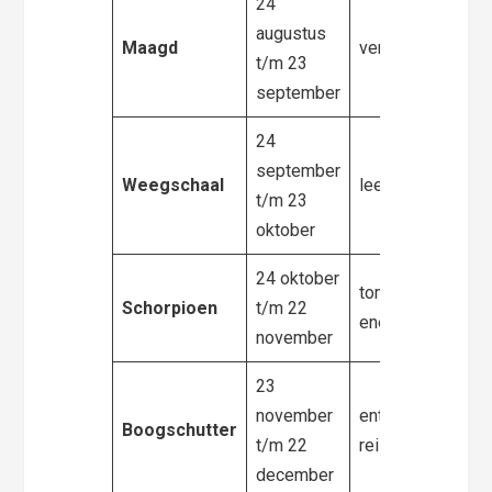
24
augustus
Maagd
verlegen en leerg
t/m 23
september
24
september
Weegschaal
leergierig en nie
t/m 23
oktober
24 oktober
tomeloze, einde
Schorpioen
t/m 22
energie
november
23
november
enthousiast,
vrij
Boogschutter
t/m 22
reislustig
december