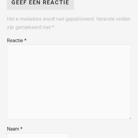
GEEF EEN REACTIE
Het e-mailadres wordt niet gepubliceerd.
Vereiste velden
zijn gemarkeerd met
*
Reactie
*
Naam
*