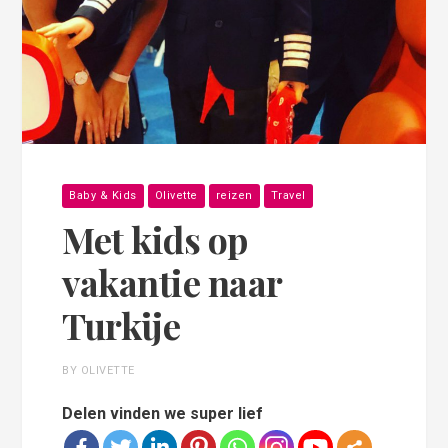
Baby & Kids
Olivette
reizen
Travel
Met kids op
vakantie naar
Turkije
BY OLIVETTE
Delen vinden we super lief