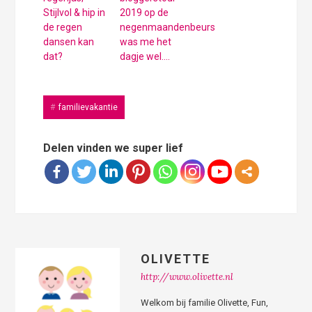
Stijlvol & hip in
2019 op de
de regen
negenmaandenbeurs
dansen kan
was me het
dat?
dagje wel….
familievakantie
Delen vinden we super lief
OLIVETTE
http://www.olivette.nl
Welkom bij familie Olivette, Fun,