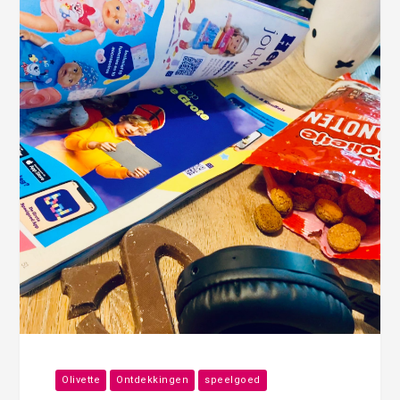
Olivette
Ontdekkingen
speelgoed