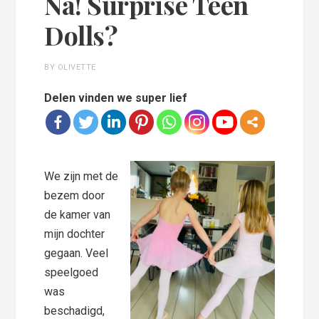
Na! Surprise Teen
Dolls?
BY OLIVETTE
Delen vinden we super lief
We zijn met de
bezem door
de kamer van
mijn dochter
gegaan. Veel
speelgoed
was
beschadigd,