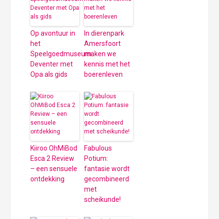
Op avontuur in
In dierenpark
het
Amersfoort
Speelgoedmuseum
maken we
Deventer met
kennis met het
Opa als gids
boerenleven
Kiiroo OhMiBod
Fabulous
Esca 2 Review
Potium:
– een sensuele
fantasie wordt
ontdekking
gecombineerd
met
scheikunde!