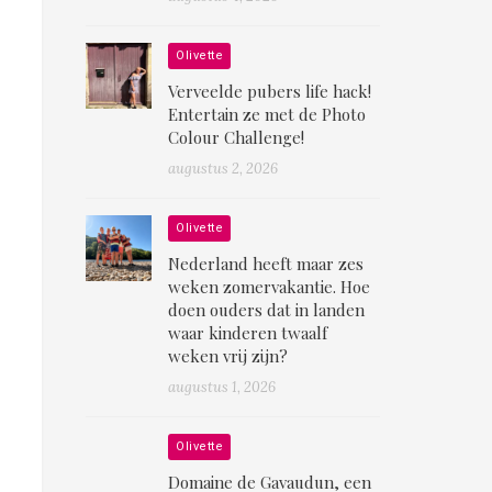
Olivette
Verveelde pubers life hack!
Entertain ze met de Photo
Colour Challenge!
augustus 2, 2026
Olivette
Nederland heeft maar zes
weken zomervakantie. Hoe
doen ouders dat in landen
waar kinderen twaalf
weken vrij zijn?
augustus 1, 2026
Olivette
Domaine de Gavaudun, een