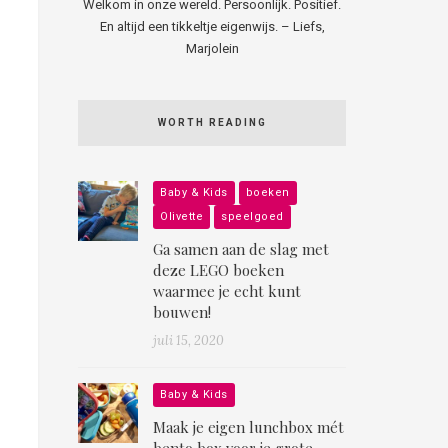
Welkom in onze wereld. Persoonlijk. Positief.
En altijd een tikkeltje eigenwijs. – Liefs,
Marjolein
WORTH READING
Baby & Kids
boeken
Olivette
speelgoed
Ga samen aan de slag met
deze LEGO boeken
waarmee je echt kunt
bouwen!
juli 15, 2020
Baby & Kids
Maak je eigen lunchbox mét
bento box voor je grote