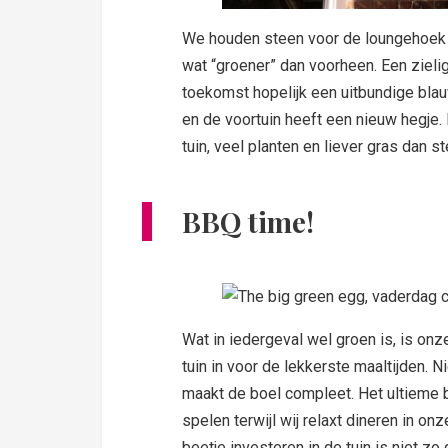
We houden steen voor de loungehoek e
wat “groener” dan voorheen. Een zieli
toekomst hopelijk een uitbundige blau
en de voortuin heeft een nieuw hegje.
tuin, veel planten en liever gras dan s
BBQ time!
Wat in iedergeval wel groen is, is on
tuin in voor de lekkerste maaltijden. N
maakt de boel compleet. Het ultieme bu
spelen terwijl wij relaxt dineren in o
beetje investeren in de tuin is niet 