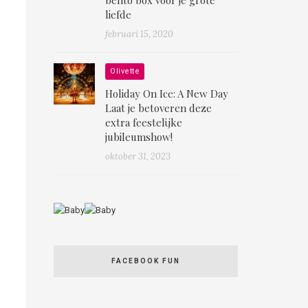
liefde
februari 15, 2020
Olivette
Holiday On Ice: A New Day
Laat je betoveren deze
extra feestelijke
jubileumshow!
oktober 31, 2023
FACEBOOK FUN