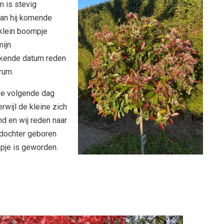
m is stevig
kan hij komende
 klein boompje
mijn
ekende datum reden
rum.
 De volgende dag
rwijl de kleine zich
d en wij reden naar
n dochter geboren
pje is geworden.