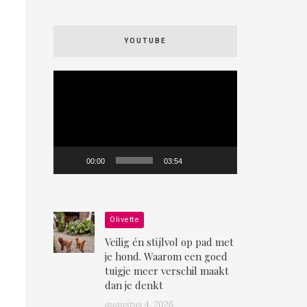
YOUTUBE
Videospeler
00:00
03:54
Olivette
Veilig én stijlvol op pad met
je hond. Waarom een goed
tuigje meer verschil maakt
dan je denkt
augustus 4, 2026