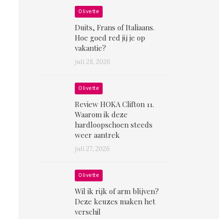
Olivette
Duits, Frans of Italiaans.
Hoe goed red jij je op
vakantie?
juli 28, 2026
Olivette
Review HOKA Clifton 11.
Waarom ik deze
hardloopschoen steeds
weer aantrek
juli 27, 2026
Olivette
Wil ik rijk of arm blijven?
Deze keuzes maken het
verschil