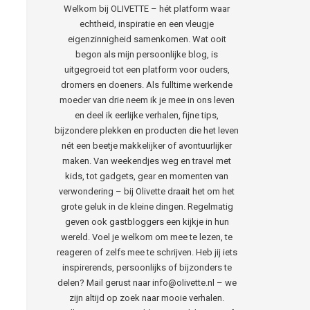
Welkom bij OLIVETTE – hét platform waar
echtheid, inspiratie en een vleugje
eigenzinnigheid samenkomen. Wat ooit
begon als mijn persoonlijke blog, is
uitgegroeid tot een platform voor ouders,
dromers en doeners. Als fulltime werkende
moeder van drie neem ik je mee in ons leven
en deel ik eerlijke verhalen, fijne tips,
bijzondere plekken en producten die het leven
nét een beetje makkelijker of avontuurlijker
maken. Van weekendjes weg en travel met
kids, tot gadgets, gear en momenten van
verwondering – bij Olivette draait het om het
grote geluk in de kleine dingen. Regelmatig
geven ook gastbloggers een kijkje in hun
wereld. Voel je welkom om mee te lezen, te
reageren of zelfs mee te schrijven. Heb jij iets
inspirerends, persoonlijks of bijzonders te
delen? Mail gerust naar info@olivette.nl – we
zijn altijd op zoek naar mooie verhalen.