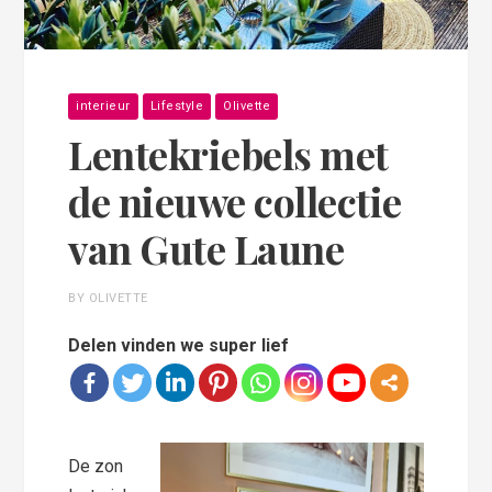
interieur
Lifestyle
Olivette
Lentekriebels met
de nieuwe collectie
van Gute Laune
BY OLIVETTE
Delen vinden we super lief
De zon