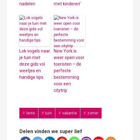
nadelen
met kinderen’
Lok vogels naar
New York is
je tuin met
weer open voor
deze gids vol
toeristen – de
weetjes en
perfecte
handige tips
bestemming
voor een
citytrip
lente
tuin
vakantie
zomer
Delen vinden we super lief