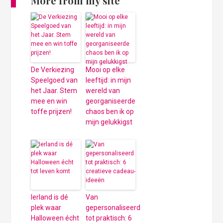
More from my site
De Verkiezing
Mooi op elke
Speelgoed van
leeftijd: in mijn
het Jaar. Stem
wereld van
mee en win
georganiseerde
toffe prijzen!
chaos ben ik op
mijn gelukkigst
Ierland is dé
Van
plek waar
gepersonaliseerd
Halloween écht
tot praktisch: 6