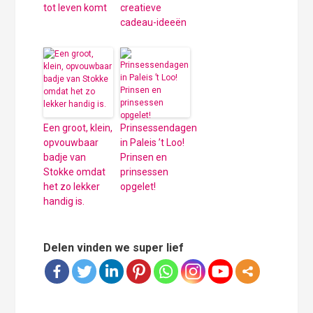
tot leven komt
creatieve
cadeau-ideeën
Een groot, klein,
Prinsessendagen
opvouwbaar
in Paleis ’t Loo!
badje van
Prinsen en
Stokke omdat
prinsessen
het zo lekker
opgelet!
handig is.
Delen vinden we super lief