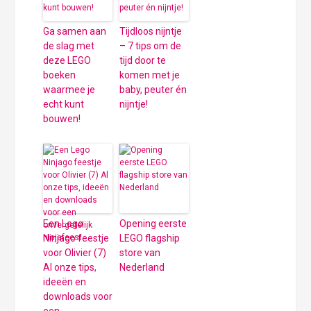
Ga samen aan
Tijdloos nijntje
de slag met
– 7 tips om de
deze LEGO
tijd door te
boeken
komen met je
waarmee je
baby, peuter én
echt kunt
nijntje!
bouwen!
Een Lego
Opening eerste
Ninjago feestje
LEGO flagship
voor Olivier (7)
store van
Al onze tips,
Nederland
ideeën en
downloads voor