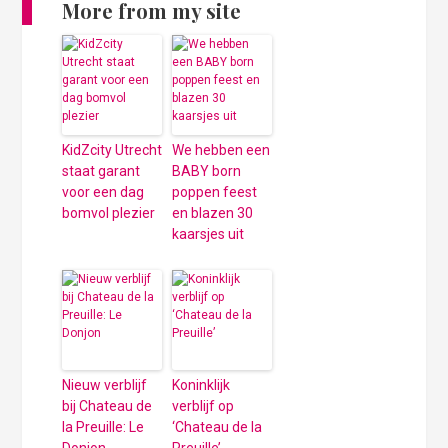
More from my site
KidZcity Utrecht
We hebben een
staat garant
BABY born
voor een dag
poppen feest
bomvol plezier
en blazen 30
kaarsjes uit
Nieuw verblijf
Koninklijk
bij Chateau de
verblijf op
la Preuille: Le
‘Chateau de la
Donjon
Preuille’