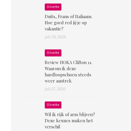
Olivette
Duits, Frans of Italiaans.
Hoe goed red jij je op
vakantie?
juli 28, 2026
Olivette
Review HOKA Clifton 11.
Waarom ik deze
hardloopschoen steeds
weer aantrek
juli 27, 2026
Olivette
Wil ik rijk of arm blijven?
Deze keuzes maken het
verschil