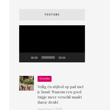
YOUTUBE
Videospeler
00:00
03:54
Olivette
Veilig én stijlvol op pad met
je hond. Waarom een goed
tuigje meer verschil maakt
dan je denkt
augustus 4, 2026