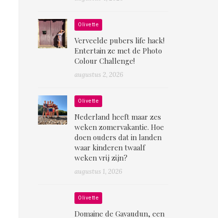
Olivette
Verveelde pubers life hack!
Entertain ze met de Photo
Colour Challenge!
augustus 2, 2026
Olivette
Nederland heeft maar zes
weken zomervakantie. Hoe
doen ouders dat in landen
waar kinderen twaalf
weken vrij zijn?
augustus 1, 2026
Olivette
Domaine de Gavaudun, een