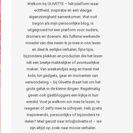
Welkom bij OLIVETTE – hét platform waar
echtheid, inspiratie en een vleugje
eigenzinnigheid samenkomen. Wat ooit
begon als mijn persoonlijke blog, is
uitgegroeid tot een platform voor ouders,
dromers en doeners. Als fulltime werkende
moeder van drie neem ik je mee in ons leven
en deel ik eerlijke verhalen, fijne tips,
bijzondere plekken en producten die het leven
nét een beetje makkelijker of avontuurlijker
maken. Van weekendjes weg en travel met
kids, tot gadgets, gear en momenten van
verwondering – bij Olivette draait het om het
grote geluk in de kleine dingen. Regelmatig
geven ook gastbloggers een kijkje in hun
wereld. Voel je welkom om mee te lezen, te
reageren of zelfs mee te schrijven. Heb jij iets
inspirerends, persoonlijks of bijzonders te
delen? Mail gerust naar info@olivette.nl – we
zijn altijd op zoek naar mooie verhalen.