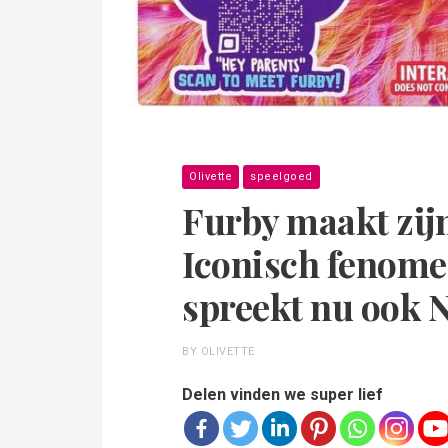
Olivette
speelgoed
Furby maakt zij
Iconisch fenomee
spreekt nu ook 
BY OLIVETTE
Delen vinden we super lief