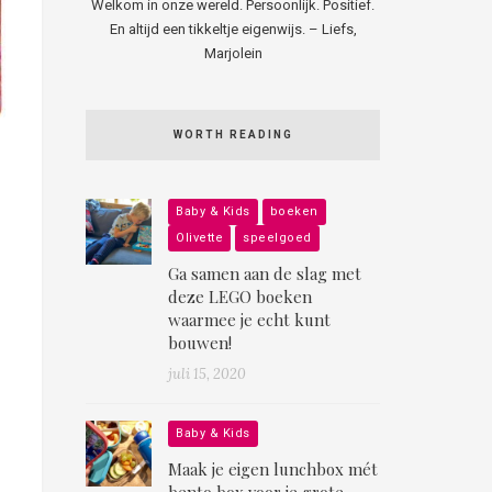
Welkom in onze wereld. Persoonlijk. Positief.
En altijd een tikkeltje eigenwijs. – Liefs,
Marjolein
WORTH READING
Baby & Kids
boeken
Olivette
speelgoed
Ga samen aan de slag met
deze LEGO boeken
waarmee je echt kunt
bouwen!
juli 15, 2020
Baby & Kids
Maak je eigen lunchbox mét
bento box voor je grote