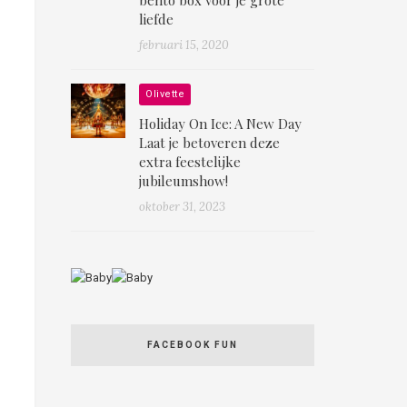
liefde
februari 15, 2020
Olivette
Holiday On Ice: A New Day
Laat je betoveren deze
extra feestelijke
jubileumshow!
oktober 31, 2023
FACEBOOK FUN