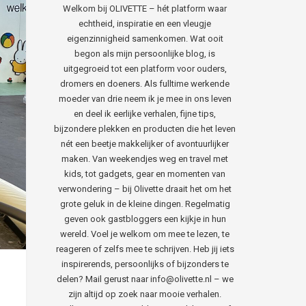
Welkom bij OLIVETTE – hét platform waar
echtheid, inspiratie en een vleugje
eigenzinnigheid samenkomen. Wat ooit
begon als mijn persoonlijke blog, is
uitgegroeid tot een platform voor ouders,
dromers en doeners. Als fulltime werkende
moeder van drie neem ik je mee in ons leven
en deel ik eerlijke verhalen, fijne tips,
bijzondere plekken en producten die het leven
nét een beetje makkelijker of avontuurlijker
maken. Van weekendjes weg en travel met
kids, tot gadgets, gear en momenten van
verwondering – bij Olivette draait het om het
grote geluk in de kleine dingen. Regelmatig
geven ook gastbloggers een kijkje in hun
wereld. Voel je welkom om mee te lezen, te
reageren of zelfs mee te schrijven. Heb jij iets
inspirerends, persoonlijks of bijzonders te
delen? Mail gerust naar info@olivette.nl – we
zijn altijd op zoek naar mooie verhalen.