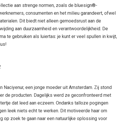
ollectie aan strenge normen, zoals de bluesign®-
 werknemers, consumenten en het milieu garandeert, ofwel
aterialen. Dit biedt niet alleen gemoedsrust aan de
ewijding aan duurzaamheid en verantwoordelijkheid. De
te gebruiken als luiertas: je kunt er veel spullen in kwijt,
dus!
e
van Naciyenur, een jonge moeder uit Amsterdam. Zij stond
ver de producten. Dagelijks werd ze geconfronteerd met
chtertje dat leed aan eczeem. Ondanks talloze pogingen
n leek niets echt te werken. Dit motiveerde haar om
g op zoek te gaan naar een natuurlijke oplossing voor