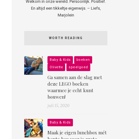
Welkom in onze wereld. Persoonlijk. Positief.
En altijd een tikkeltje eigenwijs. – Liefs,
Marjolein
WORTH READING
Baby & Kids
boeken
Olivette
speelgoed
Ga samen aan de slag met
deze LEGO boeken
waarmee je echt kunt
bouwen!
juli 15, 2020
Baby & Kids
Maak je eigen lunchbox mét
bento box voor je grote