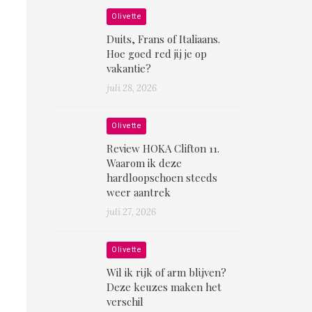
Olivette
Duits, Frans of Italiaans.
Hoe goed red jij je op
vakantie?
juli 28, 2026
Olivette
Review HOKA Clifton 11.
Waarom ik deze
hardloopschoen steeds
weer aantrek
juli 27, 2026
Olivette
Wil ik rijk of arm blijven?
Deze keuzes maken het
verschil