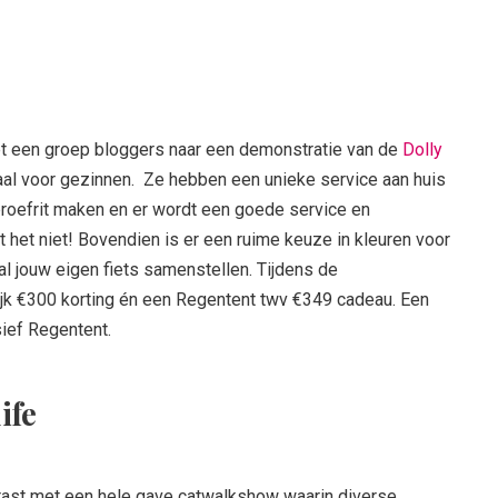
t een groep bloggers naar een demonstratie van de
Dolly
aal voor gezinnen. Ze hebben een unieke service aan huis
 proefrit maken en er wordt een goede service en
het niet! Bovendien is er een ruime keuze in kleuren voor
al jouw eigen fiets samenstellen. Tijdens de
jk €300 korting én een Regentent twv €349 cadeau. Een
sief Regentent.
ife
rast met een hele gave catwalkshow waarin diverse