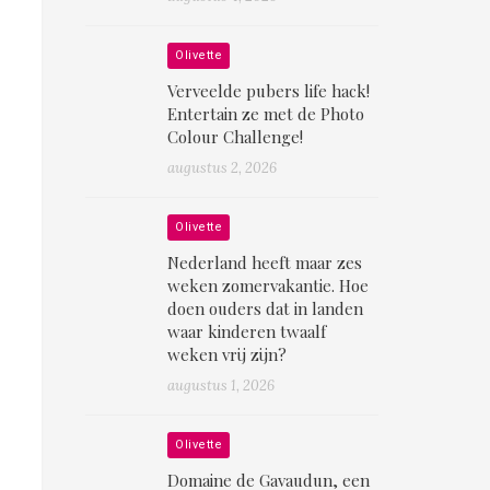
Olivette
Verveelde pubers life hack!
Entertain ze met de Photo
Colour Challenge!
augustus 2, 2026
Olivette
Nederland heeft maar zes
weken zomervakantie. Hoe
doen ouders dat in landen
waar kinderen twaalf
weken vrij zijn?
augustus 1, 2026
Olivette
Domaine de Gavaudun, een