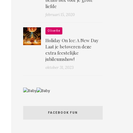
liefde
februari 15, 2020
Olivette
Holiday On Ice: A New Day
Laat je betoveren deze
extra feestelijke
jubileumshow!
oktober 31, 2023
FACEBOOK FUN