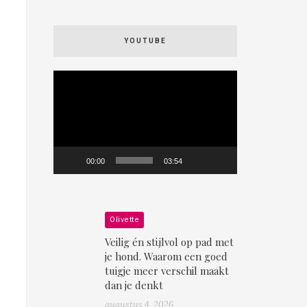
YOUTUBE
Videospeler
00:00
03:54
Olivette
Veilig én stijlvol op pad met
je hond. Waarom een goed
tuigje meer verschil maakt
dan je denkt
augustus 4, 2026