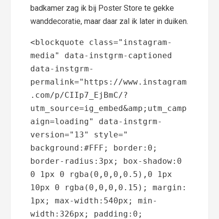
badkamer zag ik bij Poster Store te gekke
wanddecoratie, maar daar zal ik later in duiken.
<blockquote class="instagram-
media" data-instgrm-captioned 
data-instgrm-
permalink="https://www.instagram
.com/p/CIIp7_EjBmC/?
utm_source=ig_embed&amp;utm_camp
aign=loading" data-instgrm-
version="13" style=" 
background:#FFF; border:0; 
border-radius:3px; box-shadow:0 
0 1px 0 rgba(0,0,0,0.5),0 1px 
10px 0 rgba(0,0,0,0.15); margin: 
1px; max-width:540px; min-
width:326px; padding:0; 