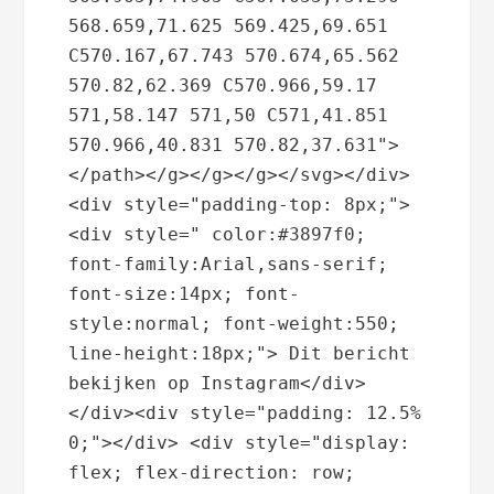
568.659,71.625 569.425,69.651 
C570.167,67.743 570.674,65.562 
570.82,62.369 C570.966,59.17 
571,58.147 571,50 C571,41.851 
570.966,40.831 570.82,37.631">
</path></g></g></g></svg></div>
<div style="padding-top: 8px;"> 
<div style=" color:#3897f0; 
font-family:Arial,sans-serif; 
font-size:14px; font-
style:normal; font-weight:550; 
line-height:18px;"> Dit bericht 
bekijken op Instagram</div>
</div><div style="padding: 12.5% 
0;"></div> <div style="display: 
flex; flex-direction: row; 