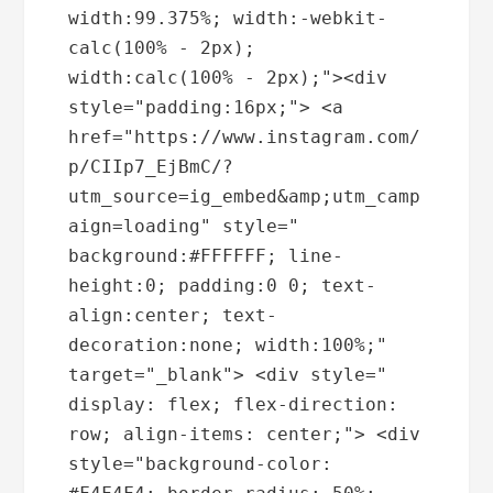
width:99.375%; width:-webkit-
calc(100% - 2px); 
width:calc(100% - 2px);"><div 
style="padding:16px;"> <a 
href="https://www.instagram.com/
p/CIIp7_EjBmC/?
utm_source=ig_embed&amp;utm_camp
aign=loading" style=" 
background:#FFFFFF; line-
height:0; padding:0 0; text-
align:center; text-
decoration:none; width:100%;" 
target="_blank"> <div style=" 
display: flex; flex-direction: 
row; align-items: center;"> <div 
style="background-color: 