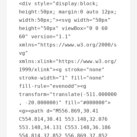
<div style="display:block; 
height:50px; margin:0 auto 12px; 
width:50px;"><svg width="50px" 
height="50px" viewBox="0 0 60 
60" version="1.1" 
xmlns="https://www.w3.org/2000/s
vg" 
xmlns:xlink="https://www.w3.org/
1999/xlink"><g stroke="none" 
stroke-width="1" fill="none" 
fill-rule="evenodd"><g 
transform="translate(-511.000000
, -20.000000)" fill="#000000">
<g><path d="M556.869,30.41 
C554.814,30.41 553.148,32.076 
553.148,34.131 C553.148,36.186 
554.814,37.852 556.869,37.852 