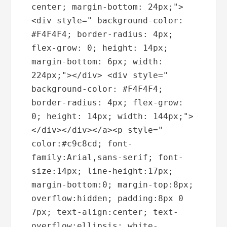
center; margin-bottom: 24px;"> 
<div style=" background-color: 
#F4F4F4; border-radius: 4px; 
flex-grow: 0; height: 14px; 
margin-bottom: 6px; width: 
224px;"></div> <div style=" 
background-color: #F4F4F4; 
border-radius: 4px; flex-grow: 
0; height: 14px; width: 144px;">
</div></div></a><p style=" 
color:#c9c8cd; font-
family:Arial,sans-serif; font-
size:14px; line-height:17px; 
margin-bottom:0; margin-top:8px; 
overflow:hidden; padding:8px 0 
7px; text-align:center; text-
overflow:ellipsis; white-