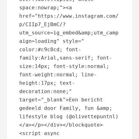
space:nowrap;"><a 
href="https://www.instagram.com/
p/CIIp7_EjBmC/?
utm_source=ig_embed&amp;utm_camp
aign=loading" style=" 
color:#c9c8cd; font-
family:Arial,sans-serif; font-
size:14px; font-style:normal; 
font-weight:normal; line-
height:17px; text-
decoration:none;" 
target="_blank">Een bericht 
gedeeld door Family, fun &amp; 
lifestyle blog (@olivettepuntnl)
</a></p></div></blockquote> 
<script async 