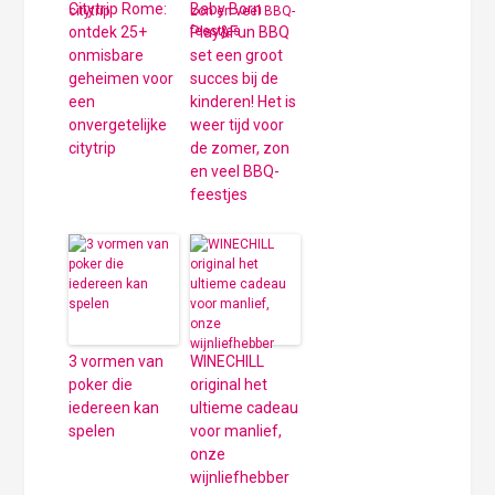
Citytrip Rome:
Baby Born
ontdek 25+
Play&Fun BBQ
onmisbare
set een groot
geheimen voor
succes bij de
een
kinderen! Het is
onvergetelijke
weer tijd voor
citytrip
de zomer, zon
en veel BBQ-
feestjes
3 vormen van
WINECHILL
poker die
original het
iedereen kan
ultieme cadeau
spelen
voor manlief,
onze
wijnliefhebber