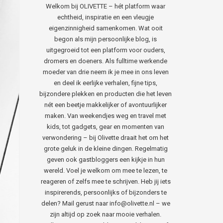
Welkom bij OLIVETTE – hét platform waar
echtheid, inspiratie en een vleugje
eigenzinnigheid samenkomen. Wat ooit
begon als mijn persoonlijke blog, is
uitgegroeid tot een platform voor ouders,
dromers en doeners. Als fulltime werkende
moeder van drie neem ik je mee in ons leven
en deel ik eerlijke verhalen, fijne tips,
bijzondere plekken en producten die het leven
nét een beetje makkelijker of avontuurlijker
maken. Van weekendjes weg en travel met
kids, tot gadgets, gear en momenten van
verwondering – bij Olivette draait het om het
grote geluk in de kleine dingen. Regelmatig
geven ook gastbloggers een kijkje in hun
wereld. Voel je welkom om mee te lezen, te
reageren of zelfs mee te schrijven. Heb jij iets
inspirerends, persoonlijks of bijzonders te
delen? Mail gerust naar info@olivette.nl – we
zijn altijd op zoek naar mooie verhalen.