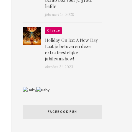
liefde
februari 15, 2020
Olivette
Holiday On Ice: A New Day
Laat je betoveren deze
extra feestelijke
jubileumshow!
oktober 31, 2023
FACEBOOK FUN