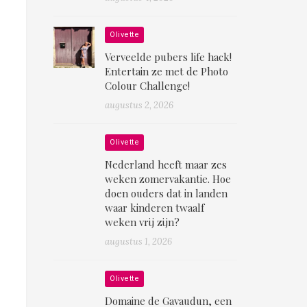
Olivette
Verveelde pubers life hack!
Entertain ze met de Photo
Colour Challenge!
augustus 2, 2026
Olivette
Nederland heeft maar zes
weken zomervakantie. Hoe
doen ouders dat in landen
waar kinderen twaalf
weken vrij zijn?
augustus 1, 2026
Olivette
Domaine de Gavaudun, een