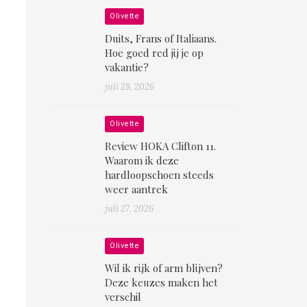
Olivette
Duits, Frans of Italiaans.
Hoe goed red jij je op
vakantie?
juli 28, 2026
Olivette
Review HOKA Clifton 11.
Waarom ik deze
hardloopschoen steeds
weer aantrek
juli 27, 2026
Olivette
Wil ik rijk of arm blijven?
Deze keuzes maken het
verschil