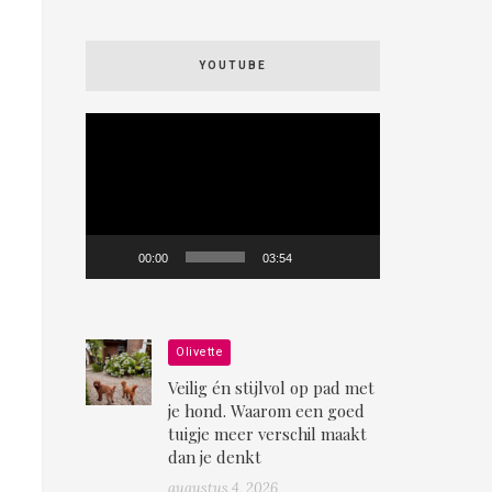
YOUTUBE
Videospeler
00:00
03:54
Olivette
Veilig én stijlvol op pad met
je hond. Waarom een goed
tuigje meer verschil maakt
dan je denkt
augustus 4, 2026