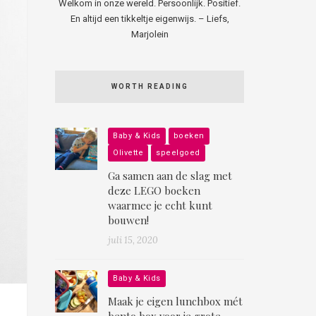
Welkom in onze wereld. Persoonlijk. Positief.
En altijd een tikkeltje eigenwijs. – Liefs,
Marjolein
WORTH READING
Baby & Kids
boeken
Olivette
speelgoed
Ga samen aan de slag met
deze LEGO boeken
waarmee je echt kunt
bouwen!
juli 15, 2020
Baby & Kids
Maak je eigen lunchbox mét
bento box voor je grote