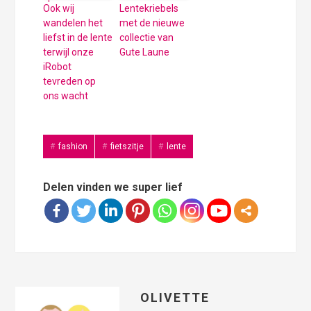
Ook wij
Lentekriebels
wandelen het
met de nieuwe
liefst in de lente
collectie van
terwijl onze
Gute Laune
iRobot
tevreden op
ons wacht
fashion
fietszitje
lente
Delen vinden we super lief
OLIVETTE