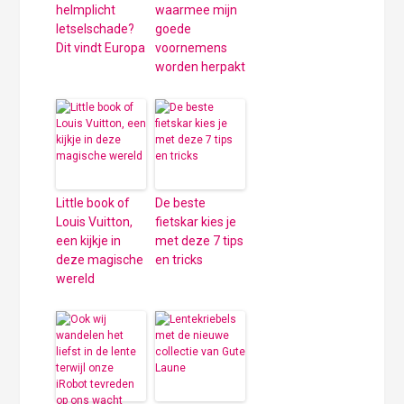
helmplicht
waarmee mijn
letselschade?
goede
Dit vindt Europa
voornemens
worden herpakt
Little book of
De beste
Louis Vuitton,
fietskar kies je
een kijkje in
met deze 7 tips
deze magische
en tricks
wereld