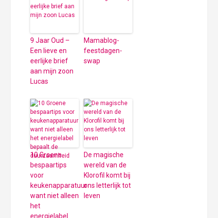
9 Jaar Oud –
Mamablog-
Een lieve en
feestdagen-
eerlijke brief
swap
aan mijn zoon
Lucas
10 Groene
De magische
bespaartips
wereld van de
voor
Klorofil komt bij
keukenapparatuur
ons letterlijk tot
want niet alleen
leven
het
energielabel