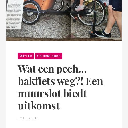
Olivette
Ontdekkingen
Wat een pech…
bakfiets weg?! Een
muurslot biedt
uitkomst
BY OLIVETTE