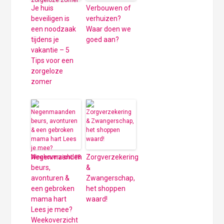
Je huis
Verbouwen of
beveiligen is
verhuizen?
een noodzaak
Waar doen we
tijdens je
goed aan?
vakantie – 5
Tips voor een
zorgeloze
zomer
Negenmaanden
Zorgverzekering
beurs,
&
avonturen &
Zwangerschap,
een gebroken
het shoppen
mama hart
waard!
Lees je mee?
Weekoverzicht