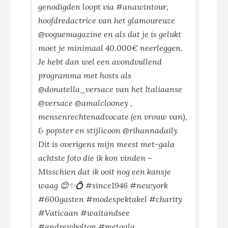
genodigden loopt via #anawintour,
hoofdredactrice van het glamoureuze
@voguemagazine en als dat je is gelukt
moet je minimaal 40.000€ neerleggen.
Je hebt dan wel een avondvullend
programma met hosts als
@donatella_versace van het Italiaanse
@versace @amalclooney ,
mensenrechtenadvocate (en vrouw van),
& popster en stijlicoon @rihannadaily
Dit is overigens mijn meest met-gala
achtste foto die ik kon vinden ~
Misschien dat ik ooit nog een kansje
waag 😊✨💍 #since1946 #newyork
#600gasten #modespektakel #charity
#Vaticaan #waitandsee
#andrewbolton #metgala