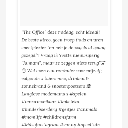
“The Office” deze middag, echt Ideaal!
De beste airco, geen troep thuis en uren
speelplezier “en heb je de vogels al gedag
gezegd”? Vraag ik Yvette nieuwsgierig
“Ja,mam”, maar ze zeggen niets terug”🤣
👌 Wel even een reminder voor mijzelf;
volgende x luiers mee, drinken &
zonnebrand & snoetenpoetsers 🙈
Langleve medemama’s #spelen
#onvermoeibaar #kukeleku
#kinderboerderij #geitjes #animals
#momlife #childrensfarm
#kidsofinstagram #sunny #speeltuin