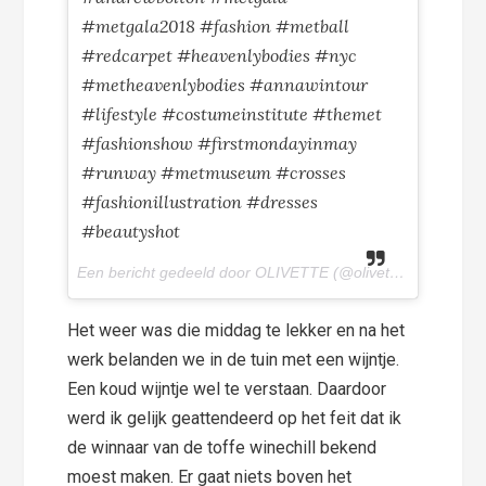
#metgala2018 #fashion #metball
#redcarpet #heavenlybodies #nyc
#metheavenlybodies #annawintour
#lifestyle #costumeinstitute #themet
#fashionshow #firstmondayinmay
#runway #metmuseum #crosses
#fashionillustration #dresses
#beautyshot
Een bericht gedeeld door OLIVETTE (@olivettepuntnl) op
7
Het weer was die middag te lekker en na het
werk belanden we in de tuin met een wijntje.
Een koud wijntje wel te verstaan. Daardoor
werd ik gelijk geattendeerd op het feit dat ik
de winnaar van de toffe winechill bekend
moest maken. Er gaat niets boven het