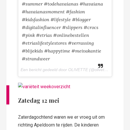
#summer #todehavaianas #havaiana
#havaianasmoment #fashion
#kidsfashion #lifestyle #blogger
#digitalinfluencer #slippers #crocs
#pink #etrias #onlinebestellen
#etriaslifestylestores #verrassing
#blijekids #happytime #meivakantie
#strandweer
Een bericht gedeeld door OLIVETTE (@olivettepuntnl) op
1
Zatedag 12 mei
Zaterdagochtend waren we er vroeg uit om
richting Apeldoorn te rijden. De kinderen