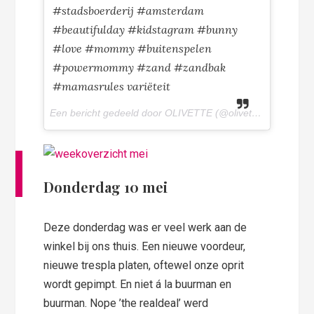
#stadsboerderij #amsterdam
#beautifulday #kidstagram #bunny
#love #mommy #buitenspelen
#powermommy #zand #zandbak
#mamasrules variëteit
Een bericht gedeeld door OLIVETTE (@olivettepuntnl) op
9
Donderdag 10 mei
Deze donderdag was er veel werk aan de
winkel bij ons thuis. Een nieuwe voordeur,
nieuwe trespla platen, oftewel onze oprit
wordt gepimpt. En niet á la buurman en
buurman. Nope ’the realdeal’ werd