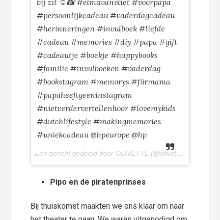
bij zit ☺📸 #elmavanvliet #voorpapa
#persoonlijkcadeau #vaderdagcadeau
#herinneringen #invulboek #liefde
#cadeau #memories #diy #papa #gift
#cadeautje #boekje #happybooks
#familie #invulboeken #vaderdag
#bookstagram #memorys #fürmama
#papaheeftgeeninstagram
#nietverdervertellenhoor #lovemykids
#dutchlifestyle #makingmemories
#uniekcadeau @hpeurope @hp
Een bericht gedeeld door OLIVETTE (@olivettepuntnl) op
1
Pipo en de piratenprinses
Bij thuiskomst maakten we ons klaar om naar
het theater te gaan. We waren uitgenodigd om