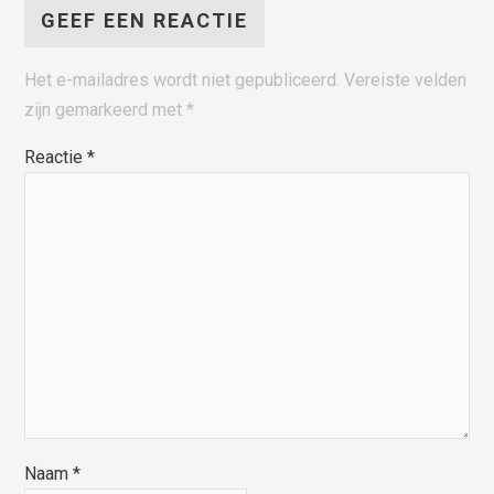
GEEF EEN REACTIE
Het e-mailadres wordt niet gepubliceerd.
Vereiste velden
zijn gemarkeerd met
*
Reactie
*
Naam
*