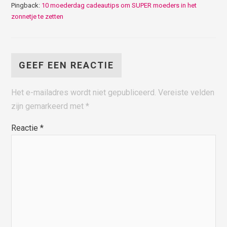
Pingback:
10 moederdag cadeautips om SUPER moeders in het
zonnetje te zetten
GEEF EEN REACTIE
Het e-mailadres wordt niet gepubliceerd.
Vereiste velden
zijn gemarkeerd met
*
Reactie
*