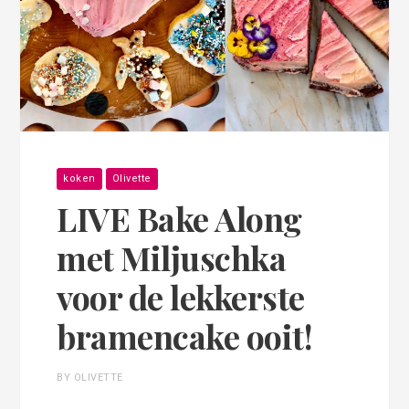
koken
Olivette
LIVE Bake Along
met Miljuschka
voor de lekkerste
bramencake ooit!
BY OLIVETTE