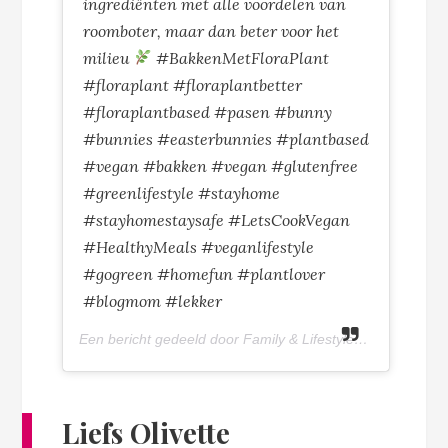
ingrediënten met alle voordelen van
roomboter, maar dan beter voor het
milieu
#BakkenMetFloraPlant
#floraplant #floraplantbetter
#floraplantbased #pasen #bunny
#bunnies #easterbunnies #plantbased
#vegan #bakken #vegan #glutenfree
#greenlifestyle #stayhome
#stayhomestaysafe #LetsCookVegan
#HealthyMeals #veganlifestyle
#gogreen #homefun #plantlover
#blogmom #lekker
Een bericht gedeeld door Family & Lifestyleblog (@olivettepuntnl) op
Liefs Olivette