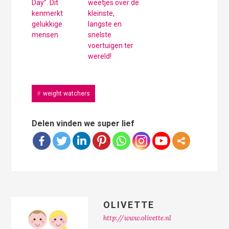
Day”. Dit
weetjes over de
kenmerkt
kleinste,
gelukkige
langste en
mensen
snelste
voertuigen ter
wereld!
weight watchers
Delen vinden we super lief
OLIVETTE
http://www.olivette.nl