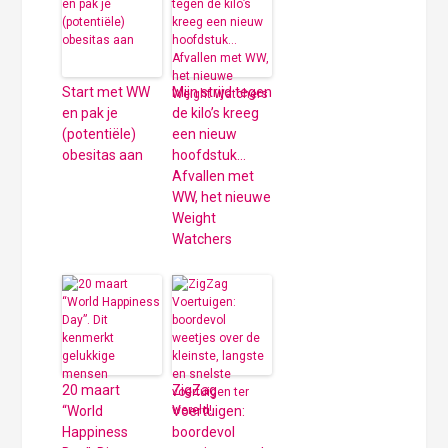
Start met WW
Mijn strijd tegen
en pak je
de kilo’s kreeg
(potentiële)
een nieuw
obesitas aan
hoofdstuk…
Afvallen met
WW, het nieuwe
Weight
Watchers
20 maart
ZigZag
“World
Voertuigen:
Happiness
boordevol