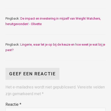
Pingback:
De impact en investering in mijzelf van Weight Watchers,
heruitgevonden! - Olivette
Pingback:
Lingerie, waar let je op bij de keuze en hoe weet je wat bij je
past?
GEEF EEN REACTIE
Het e-mailadres wordt niet gepubliceerd.
Vereiste velden
zijn gemarkeerd met
*
Reactie
*