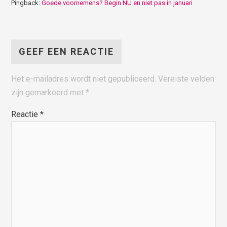
Pingback:
Goede voornemens? Begin NÚ en niet pas in januari
GEEF EEN REACTIE
Het e-mailadres wordt niet gepubliceerd.
Vereiste velden
zijn gemarkeerd met
*
Reactie
*