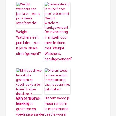
Weight
De investering
Watchers een
in mijzelf door
jaar later… wat
mee te doen
is jouw ideale
met ‘Weight
streefgewicht?
Watchers,
heruitgevonden!’
Mijn dagelijkse
Hierom weeg je
benodigde
meer rondom
groenten en
je menstruatie.
voedingswaarden
Laat je vooral