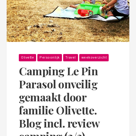
Olivette
Persoonlijk
Travel
weekoverzicht
Camping Le Pin
Parasol onveilig
gemaakt door
familie Olivette.
Blog incl. review
camping (2/3)