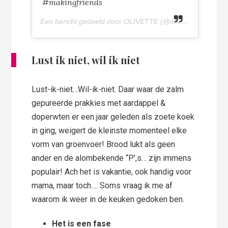
#makingfriends
Een bericht gedeeld door OLIVETTE (@olivettepuntnl) op
Lust ik niet, wil ik niet
Lust-ik-niet…Wil-ik-niet. Daar waar de zalm
gepureerde prakkies met aardappel &
doperwten er een jaar geleden als zoete koek
in ging, weigert de kleinste momenteel elke
vorm van groenvoer! Brood lukt als geen
ander en de alombekende “P’,s… zijn immens
populair! Ach het is vakantie, ook handig voor
mama, maar toch…. Soms vraag ik me af
waarom ik weer in de keuken gedoken ben.
Het is een fase