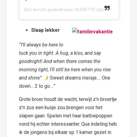
Een bericht gedeeld door OLIVETTE (@olivettepuntnl) op
Slaap lekker
“I’ll always be here to
tuck you in tight. A hug, a kiss, and say
goodnight! And when there comes the
morning light, I’ll still be here when you rise
and shine”
Sweet dreams meisje…. One
down… 2 to go….”
Grote broer houdt de wacht, terwijl z’n broertje
z’n zus een kusje zou brengen voor het
slapen gaan. Spelen met haar barbiepoppen
vond hij echter interessanter. Qua indeling heb
ik de jongens bij elkaar op 1 kamer gezet in