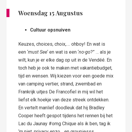
Woensdag 15 Augustus
Cultuur opsnuiven
Keuzes, choices, choix,…. ohboy! En wat is
een ‘
must See
‘ en wat is een ‘
no-go
?” … als je
wilt, kun je er elke dag op uit in de Vendéé. En
toch heb je ook te maken met vakantiebudget,
tijd en wensen. Wij kiezen voor een goede mix
van camping vertier, strand, zwembad en
Frankrijk uitjes De Francofiel in mij wil het
liefst elk hoekje van deze streek ontdekken.
En vertelt manlief doodleuk dat hij Bradley
Cooper heeft gespot tijdens het rennen bij het
Lac du Jaunay #omg Chique als ik ben, tag ik
‘m niet, privacy enzo… en groupiesss