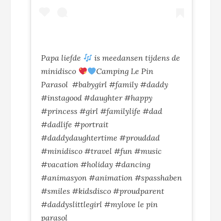
Papa liefde
is meedansen tijdens de
minidisco
Camping Le Pin
Parasol #babygirl #family #daddy
#instagood #daughter #happy
#princess #girl #familylife #dad
#dadlife #portrait
#daddydaughtertime #prouddad
#minidisco #travel #fun #music
#vacation #holiday #dancing
#animasyon #animation #spasshaben
#smiles #kidsdisco #proudparent
#daddyslittlegirl #mylove le pin
parasol