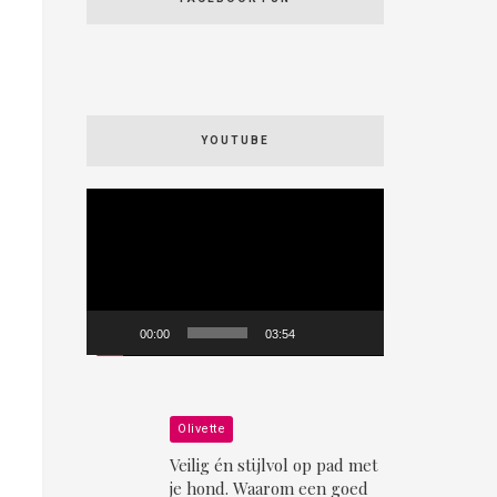
YOUTUBE
Videospeler
00:00
03:54
Olivette
Veilig én stijlvol op pad met
je hond. Waarom een goed