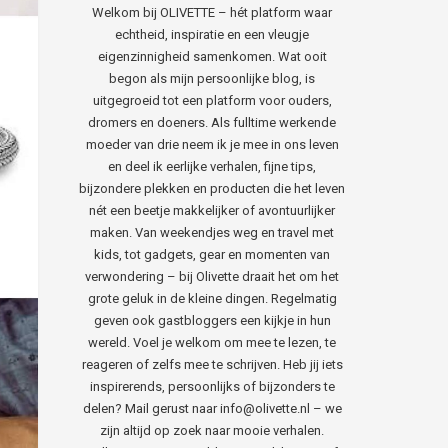
Welkom bij OLIVETTE – hét platform waar
echtheid, inspiratie en een vleugje
eigenzinnigheid samenkomen. Wat ooit
begon als mijn persoonlijke blog, is
uitgegroeid tot een platform voor ouders,
dromers en doeners. Als fulltime werkende
moeder van drie neem ik je mee in ons leven
en deel ik eerlijke verhalen, fijne tips,
bijzondere plekken en producten die het leven
nét een beetje makkelijker of avontuurlijker
maken. Van weekendjes weg en travel met
kids, tot gadgets, gear en momenten van
verwondering – bij Olivette draait het om het
grote geluk in de kleine dingen. Regelmatig
geven ook gastbloggers een kijkje in hun
wereld. Voel je welkom om mee te lezen, te
reageren of zelfs mee te schrijven. Heb jij iets
inspirerends, persoonlijks of bijzonders te
delen? Mail gerust naar info@olivette.nl – we
zijn altijd op zoek naar mooie verhalen.