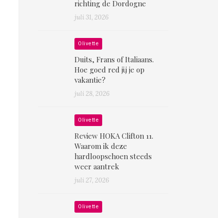
richting de Dordogne
juli 31, 2026
Olivette
Duits, Frans of Italiaans.
Hoe goed red jij je op
vakantie?
juli 28, 2026
Olivette
Review HOKA Clifton 11.
Waarom ik deze
hardloopschoen steeds
weer aantrek
juli 27, 2026
Olivette