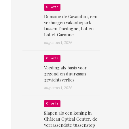
Olivette
Domaine de Gavaudun, een
verborgen vakantiepark
tussen Dordogne, Lot en
Lot et Garonne
augustus 1, 2026
Olivette
Voeding als basis voor
gezond en duurzaam
gewichtsverlies
augustus 1, 2026
Olivette
Slapen als een koning in
Château Optical Center, de
verrassendste tussenstop