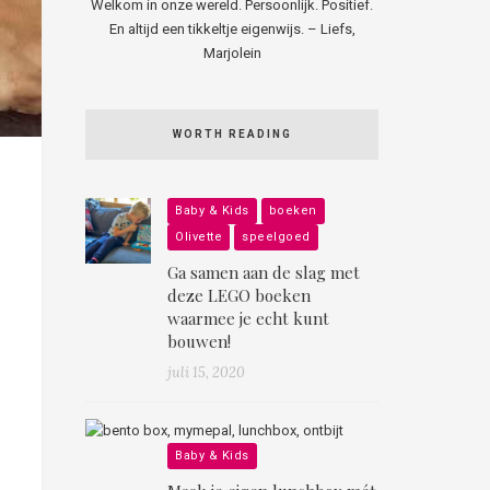
Welkom in onze wereld. Persoonlijk. Positief.
En altijd een tikkeltje eigenwijs. – Liefs,
Marjolein
WORTH READING
Baby & Kids
boeken
Olivette
speelgoed
Ga samen aan de slag met
deze LEGO boeken
waarmee je echt kunt
bouwen!
juli 15, 2020
Baby & Kids