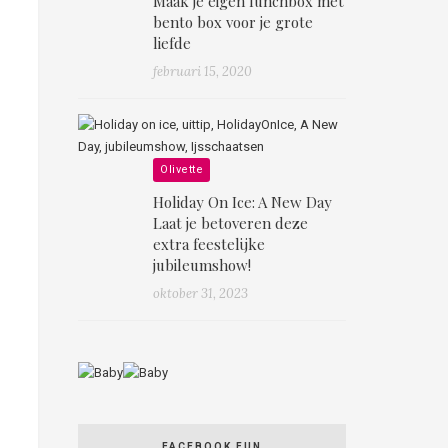
Maak je eigen lunchbox mét
bento box voor je grote
liefde
februari 15, 2020
Olivette
Holiday On Ice: A New Day
Laat je betoveren deze
extra feestelijke
jubileumshow!
oktober 31, 2023
FACEBOOK FUN