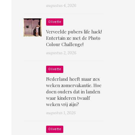
augustus 4, 2026
Olivette
Verveelde pubers life hack!
Entertain ze met de Photo
Colour Challenge!
augustus 2, 2026
Olivette
Nederland heeft maar zes
weken zomervakantie. Hoe
doen ouders dat in landen
waar kinderen twaalf
weken vrij zijn?
augustus 1, 2026
Olivette