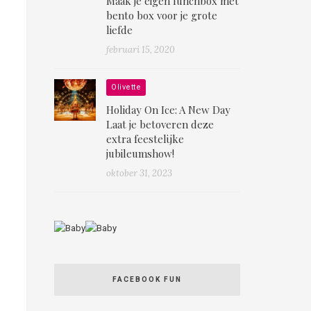
Maak je eigen lunchbox mét
bento box voor je grote
liefde
februari 15, 2020
Olivette
Holiday On Ice: A New Day
Laat je betoveren deze
extra feestelijke
jubileumshow!
oktober 31, 2023
FACEBOOK FUN