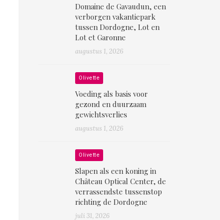
Domaine de Gavaudun, een
verborgen vakantiepark
tussen Dordogne, Lot en
Lot et Garonne
augustus 1, 2026
Olivette
Voeding als basis voor
gezond en duurzaam
gewichtsverlies
augustus 1, 2026
Olivette
Slapen als een koning in
Château Optical Center, de
verrassendste tussenstop
richting de Dordogne
juli 31, 2026