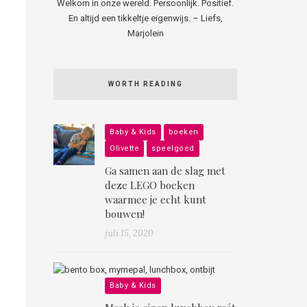
Welkom in onze wereld. Persoonlijk. Positief.
En altijd een tikkeltje eigenwijs. – Liefs,
Marjolein
WORTH READING
Baby & Kids
boeken
Olivette
speelgoed
Ga samen aan de slag met
deze LEGO boeken
waarmee je echt kunt
bouwen!
juli 15, 2020
Baby & Kids