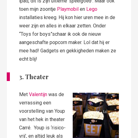
ipad, dit is zijn ultieme ‘
speelgoed
‘. Maar ook
toen mijn zoontje
Playmobil
en
Lego
installaties kreeg. Hij kon hier uren mee in de
weer zijn en alles in elkaar zetten. Onder
“Toys for boys”schaar ik ook de nieuw
aangeschafte popcorn maker. Lol dat hij er
mee had! Gadgets en gekkigheden maken ze
echt blij!
3. Theater
Met
Valentijn
was de
verrassing een
voorstelling van Youp
van het hek in theater
Carré. Youp is ‘risico-
vrij’, en altijd leuk als