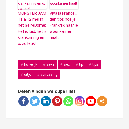
MONSTER JAM
Viva la France…
11 & 12 mei in
tien tips hoe je
het GelreDome:
Frankrijk naar je
Het is luid, het is
woonkamer
krankzinnig en
haalt
o, zo leuk!
huwelijk
seks
sex
tip
tips
uitje
verrassing
Delen vinden we super lief