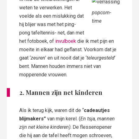
weten te verwerken. Het
popcorn-
voelde als een mislukking dat
time
hij blijer was met het ping-
pong tafeltennis- net, dan met
het fotoboek, of
invulboek
die ik met pijn en
moeite in elkaar had geflanst. Voorkom dat je
gaat ‘
zeuren
’ en uit nooit dat je ‘
teleurgesteld
’
bent. Mannen houden immers niet van
mopperende vrouwen.
2. Mannen zijn net kinderen
Als ik terug kijk, waren dit de “
cadeautjes
blijmakers”
van mijn kerel. (
En tsja, mannen
zijn net kleine kinderen)
. De flessenopener
die hij aan de tafel heeft mogen schroeven,