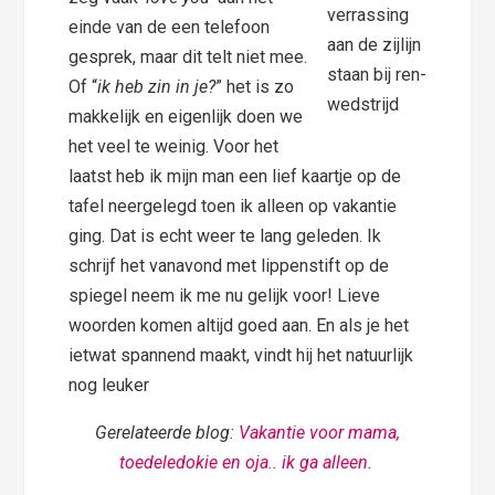
verrassing
einde van de een telefoon
aan de zijlijn
gesprek, maar dit telt niet mee.
staan bij ren-
Of “
ik heb zin in je?
” het is zo
wedstrijd
makkelijk en eigenlijk doen we
het veel te weinig. Voor het
laatst heb ik mijn man een lief kaartje op de
tafel neergelegd toen ik alleen op vakantie
ging. Dat is echt weer te lang geleden. Ik
schrijf het vanavond met lippenstift op de
spiegel neem ik me nu gelijk voor! Lieve
woorden komen altijd goed aan. En als je het
ietwat spannend maakt, vindt hij het natuurlijk
nog leuker
Gerelateerde blog:
Vakantie voor mama,
toedeledokie en oja.. ik ga alleen.