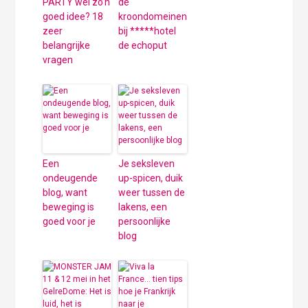
PARTY wel zo’n
de
goed idee? 18
kroondomeinen
zeer
bij *****hotel
belangrijke
de echoput
vragen
Een
Je seksleven
ondeugende
up-spicen, duik
blog, want
weer tussen de
beweging is
lakens, een
goed voor je
persoonlijke
blog