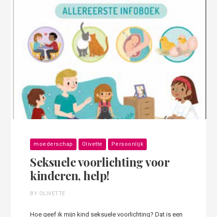
moederschap
Olivette
Persoonlijk
Seksuele voorlichting voor
kinderen, help!
BY OLIVETTE
Hoe geef ik mijn kind seksuele voorlichting? Dat is een