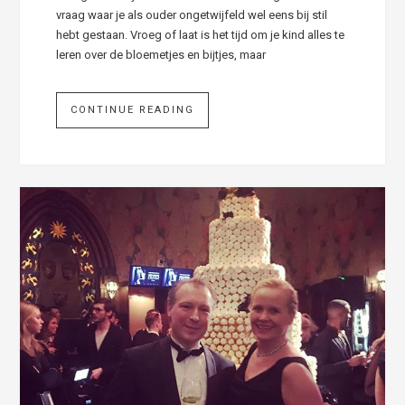
vraag waar je als ouder ongetwijfeld wel eens bij stil
hebt gestaan. Vroeg of laat is het tijd om je kind alles te
leren over de bloemetjes en bijtjes, maar
CONTINUE READING