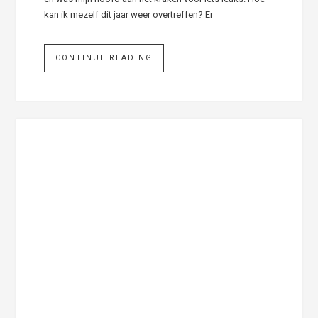
kan ik mezelf dit jaar weer overtreffen? Er
CONTINUE READING