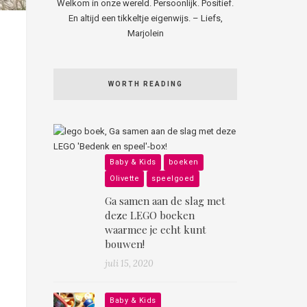
Welkom in onze wereld. Persoonlijk. Positief.
En altijd een tikkeltje eigenwijs. – Liefs,
Marjolein
WORTH READING
Baby & Kids
boeken
Olivette
speelgoed
Ga samen aan de slag met
deze LEGO boeken
waarmee je echt kunt
bouwen!
juli 15, 2020
Baby & Kids