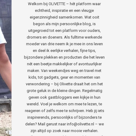
Welkom bij OLIVETTE – hét platform waar
echtheid, inspiratie en een vleugje
eigenzinnigheid samenkomen. Wat ooit
begon als mijn persoonlijke blog, is
uitgegroeid tot een platform voor ouders,
dromers en doeners. Als fulltime werkende
moeder van drie neem ik je mee in ons leven
en deel ik eerlijke verhalen, fijne tips,
bijzondere plekken en producten die het leven
nét een beetje makkelijker of avontuurlijker
maken. Van weekendjes weg en travel met
kids, tot gadgets, gear en momenten van
verwondering – bij Olivette draait het om het
grote geluk in de kleine dingen. Regelmatig
geven ook gastbloggers een kijkje in hun
wereld. Voel je welkom om mee te lezen, te
reageren of zelfs mee te schrijven. Heb jij iets
inspirerends, persoonlijks of bijzonders te
delen? Mail gerust naar info@olivette.nl – we
zijn altijd op zoek naar mooie verhalen.