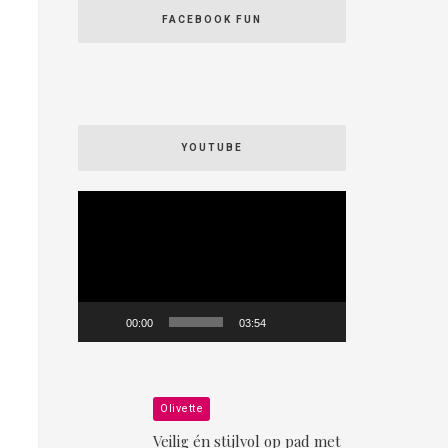
FACEBOOK FUN
YOUTUBE
Videospeler
00:00
03:54
Olivette
Veilig én stijlvol op pad met