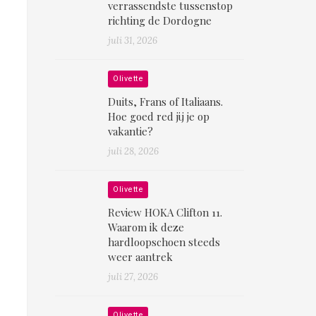
verrassendste tussenstop
richting de Dordogne
juli 31, 2026
Olivette
Duits, Frans of Italiaans.
Hoe goed red jij je op
vakantie?
juli 28, 2026
Olivette
Review HOKA Clifton 11.
Waarom ik deze
hardloopschoen steeds
weer aantrek
juli 27, 2026
Olivette