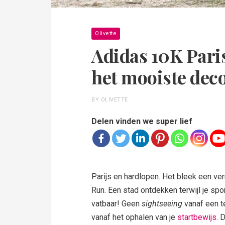
Olivette
Adidas 10K Pari
het mooiste deco
BY OLIVETTE
Delen vinden we super lief
Parijs en hardlopen. Het bleek een v
Run. Een stad ontdekken terwijl je spor
vatbaar! Geen
sightseeing
vanaf een te
vanaf het ophalen van je
startbewijs
. 