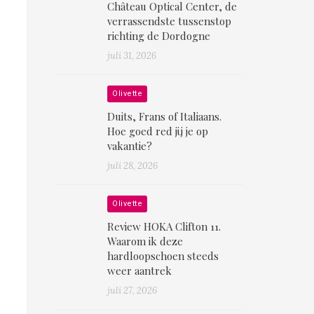
Château Optical Center, de
verrassendste tussenstop
richting de Dordogne
juli 31, 2026
Olivette
Duits, Frans of Italiaans.
Hoe goed red jij je op
vakantie?
juli 28, 2026
Olivette
Review HOKA Clifton 11.
Waarom ik deze
hardloopschoen steeds
weer aantrek
juli 27, 2026