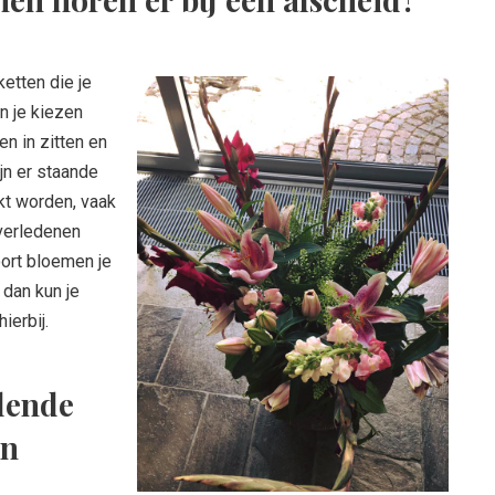
etten die je
n je kiezen
n in zitten en
jn er staande
kt worden, vaak
overledenen
oort bloemen je
dan kun je
ierbij.
llende
en