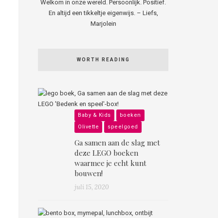
Welkom in onze wereld. Persoonlijk. Positief.
En altijd een tikkeltje eigenwijs. – Liefs,
Marjolein
WORTH READING
Baby & Kids
boeken
Olivette
speelgoed
Ga samen aan de slag met
deze LEGO boeken
waarmee je echt kunt
bouwen!
juli 15, 2020