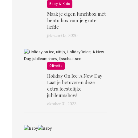
Baby & Kids
Maak je eigen lunchbox mét
bento box voor je grote
liefde
februari 15, 2020
Olivette
Holiday On Ice: A New Day
Laat je betoveren deze
extra feestelijke
jubileumshow!
oktober 31, 2023