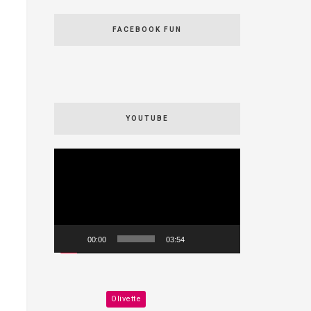
FACEBOOK FUN
YOUTUBE
Videospeler
00:00
03:54
Olivette