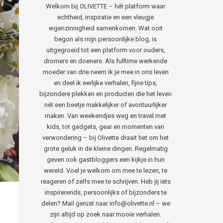
Welkom bij OLIVETTE – hét platform waar
echtheid, inspiratie en een vleugje
eigenzinnigheid samenkomen. Wat ooit
begon als mijn persoonlijke blog, is
uitgegroeid tot een platform voor ouders,
dromers en doeners. Als fulltime werkende
moeder van drie neem ik je mee in ons leven
en deel ik eerlijke verhalen, fijne tips,
bijzondere plekken en producten die het leven
nét een beetje makkelijker of avontuurlijker
maken. Van weekendjes weg en travel met
kids, tot gadgets, gear en momenten van
verwondering – bij Olivette draait het om het
grote geluk in de kleine dingen. Regelmatig
geven ook gastbloggers een kijkje in hun
wereld. Voel je welkom om mee te lezen, te
reageren of zelfs mee te schrijven. Heb jij iets
inspirerends, persoonlijks of bijzonders te
delen? Mail gerust naar info@olivette.nl – we
zijn altijd op zoek naar mooie verhalen.