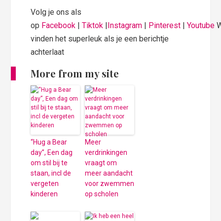
Volg je ons als
op
Facebook
|
Tiktok
|
Instagram
|
Pinterest
|
Youtube
vinden het superleuk als je een berichtje
achterlaat
More from my site
“Hug a Bear
Meer
day”, Een dag
verdrinkingen
om stil bij te
vraagt om
staan, incl de
meer aandacht
vergeten
voor zwemmen
kinderen
op scholen