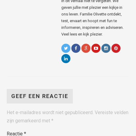
in dit verhaal niet te vergeten. We
geven jullie met plezier een kijkje in
ons leven. Familie Olivette ontdekt,
test, ervaart en hoopt met fun te
informeren, inspireren en adviseren.
Veel lees en kijk plezier.
GEEF EEN REACTIE
Het e-mailadres wordt niet gepubliceerd.
Vereiste velden
zijn gemarkeerd met
*
Reactie
*