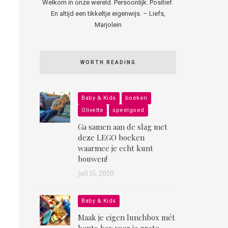
Welkom in onze wereld. Persoonlijk. Positief.
En altijd een tikkeltje eigenwijs. – Liefs,
Marjolein
WORTH READING
Baby & Kids
boeken
Olivette
speelgoed
Ga samen aan de slag met
deze LEGO boeken
waarmee je echt kunt
bouwen!
juli 15, 2020
Baby & Kids
Maak je eigen lunchbox mét
bento box voor je grote