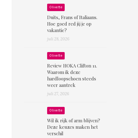
Olivette
Duits, Frans of Italiaans.
Hoe goed red jij je op
vakantie?
juli 28, 2026
Olivette
Review HOKA Clifton 11.
Waarom ik deze
hardloopschoen steeds
weer aantrek
juli 27, 2026
Olivette
Wil ik rijk of arm blijven?
Deze keuzes maken het
verschil