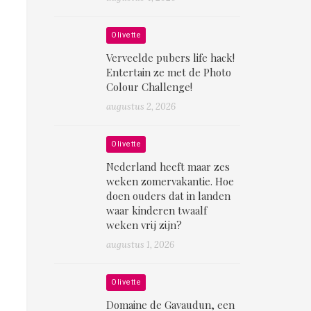
Olivette
Verveelde pubers life hack!
Entertain ze met de Photo
Colour Challenge!
augustus 2, 2026
Olivette
Nederland heeft maar zes
weken zomervakantie. Hoe
doen ouders dat in landen
waar kinderen twaalf
weken vrij zijn?
augustus 1, 2026
Olivette
Domaine de Gavaudun, een