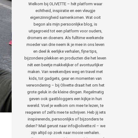
Welkom bij OLIVETTE – hét platform waar
echtheid, inspiratie en een vleugje
eigenzinnigheid samenkomen. Wat ooit
begon als mijn persoonlijke blog, is
uitgegroeid tot een platform voor ouders,
dromers en doeners. Als fulltime werkende
moeder van drie neem ik je mee in ons leven
en deel ik eerlijke verhalen, fijne tips,
bijzondere plekken en producten die het leven
nét een beetje makkelijker of avontuurlijker
maken. Van weekendjes weg en travel met
kids, tot gadgets, gear en momenten van
verwondering – bij Olivette draait het om het
grote geluk in de kleine dingen. Regelmatig
geven ook gastbloggers een kijkje in hun
wereld. Voel je welkom om mee te lezen, te
reageren of zelfs mee te schrijven. Heb jij iets
inspirerends, persoonlijks of bijzonders te
delen? Mail gerust naar info@olivette.nl – we
zijn altijd op zoek naar mooie verhalen.