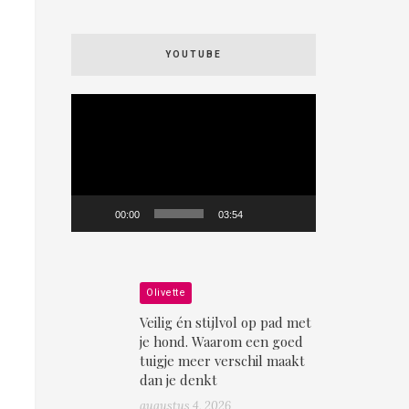
YOUTUBE
Videospeler
00:00
03:54
Olivette
Veilig én stijlvol op pad met
je hond. Waarom een goed
tuigje meer verschil maakt
dan je denkt
augustus 4, 2026