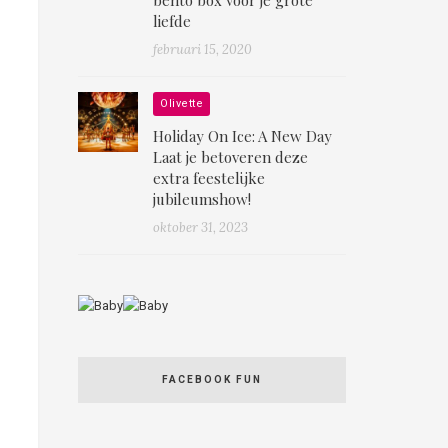
liefde
februari 15, 2020
Olivette
Holiday On Ice: A New Day
Laat je betoveren deze
extra feestelijke
jubileumshow!
oktober 31, 2023
FACEBOOK FUN