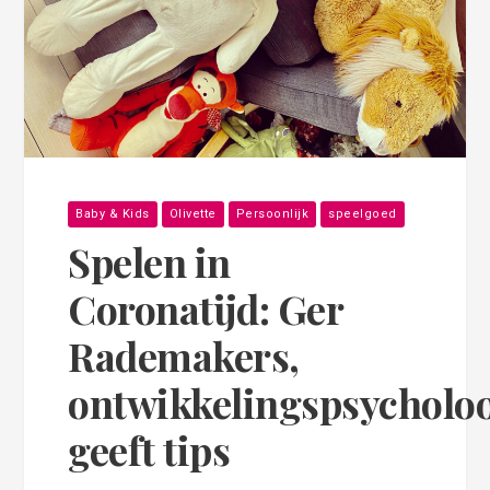
Baby & Kids
Olivette
Persoonlijk
speelgoed
Spelen in
Coronatijd: Ger
Rademakers,
ontwikkelingspsycholo
geeft tips