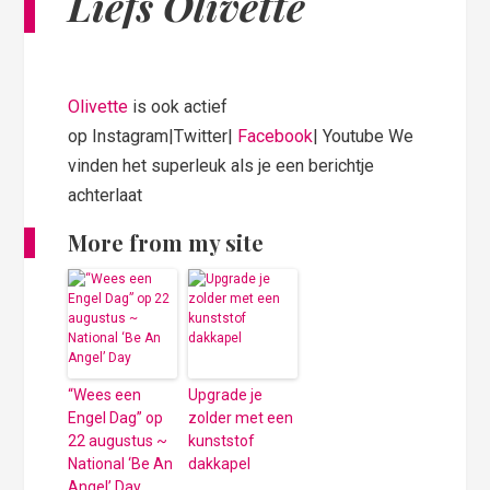
Liefs Olivette
Olivette
is ook actief
op Instagram|Twitter|
Facebook
| Youtube We
vinden het superleuk als je een berichtje
achterlaat
More from my site
“Wees een
Upgrade je
Engel Dag” op
zolder met een
22 augustus ~
kunststof
National ‘Be An
dakkapel
Angel’ Day